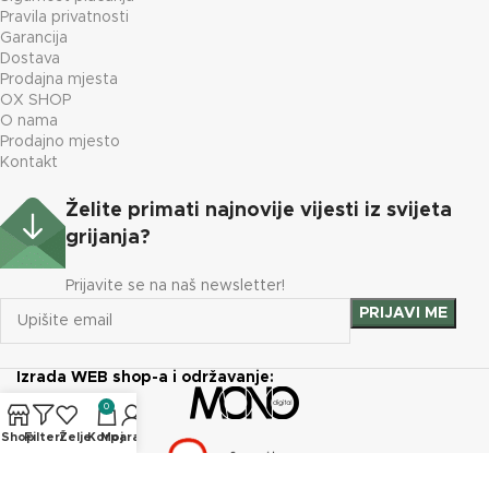
Pravila privatnosti
Garancija
Dostava
Prodajna mjesta
OX SHOP
O nama
Prodajno mjesto
Kontakt
Želite primati najnovije vijesti iz svijeta
grijanja?
Prijavite se na naš newsletter!
Izrada WEB shop-a i održavanje:
0
Shop
Filteri
Želje
Korpa
Moj račun