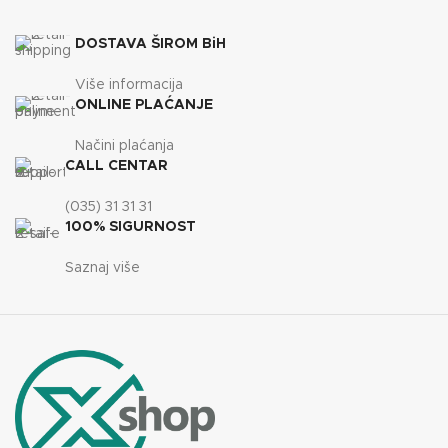
19
KAPACITET SPREMNIKA
DOSTAVA ŠIROM BiH
kg
35
KAPACITET SPREMNIKA
kg
Više informacija
ONLINE PLAĆANJE
Načini plaćanja
CALL CENTAR
(035) 31 31 31
100% SIGURNOST
Saznaj više