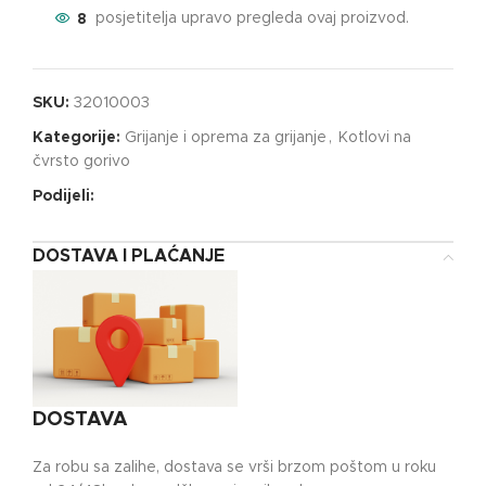
8
posjetitelja upravo pregleda ovaj proizvod.
SKU:
32010003
Kategorije:
Grijanje i oprema za grijanje
,
Kotlovi na
čvrsto gorivo
Podijeli:
DOSTAVA I PLAĆANJE
DOSTAVA
Za robu sa zalihe, dostava se vrši brzom poštom u roku