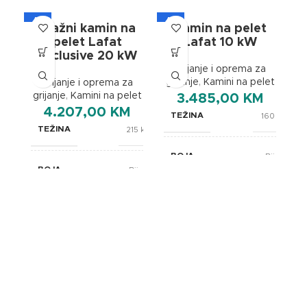
A+
A+
A
Etažni kamin na
Kamin na pelet
pelet Lafat
Lafat 10 kW
Exclusive 20 kW
Grijanje i oprema za
grijanje
,
Kamini na pelet
Grijanje i oprema za
grijanje
,
Kamini na pelet
3.485,00
KM
4.207,00
KM
TEŽINA
160 kg
TEŽINA
215 kg
BOJA
Bijela
BOJA
Bijela
gr
BREND
Lafat
BREND
Lafat
495x750x900
DIMENZIJE
mm
610x670x1110
DIMENZIJE
mm
ENERGETSKA EFIKASNOST
A
ENERGETSKA EFIKASNOST
A+