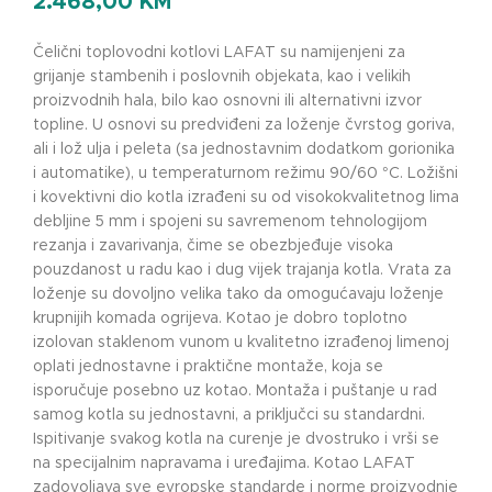
2.468,00
KM
Čelični toplovodni kotlovi LAFAT su namijenjeni za
grijanje stambenih i poslovnih objekata, kao i velikih
proizvodnih hala, bilo kao osnovni ili alternativni izvor
topline. U osnovi su predviđeni za loženje čvrstog goriva,
ali i lož ulja i peleta (sa jednostavnim dodatkom gorionika
i automatike), u temperaturnom režimu 90/60 °C. Ložišni
i kovektivni dio kotla izrađeni su od visokokvalitetnog lima
debljine 5 mm i spojeni su savremenom tehnologijom
rezanja i zavarivanja, čime se obezbjeđuje visoka
pouzdanost u radu kao i dug vijek trajanja kotla. Vrata za
loženje su dovoljno velika tako da omogućavaju loženje
krupnijih komada ogrijeva. Kotao je dobro toplotno
izolovan staklenom vunom u kvalitetno izrađenoj limenoj
oplati jednostavne i praktične montaže, koja se
isporučuje posebno uz kotao. Montaža i puštanje u rad
samog kotla su jednostavni, a priključci su standardni.
Ispitivanje svakog kotla na curenje je dvostruko i vrši se
na specijalnim napravama i uređajima. Kotao LAFAT
zadovoljava sve evropske standarde i norme proizvodnje