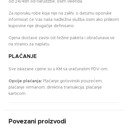
od 24/48h od narudžbe, osim vikenda.
Za isporuku robe koja nije na zalihi, o datumu isporuke
informisat će Vas naša nadležna služba osim ako prilikom
kupovine nije drugačije definisano.
Cijena dostave zavisi od težine paketa i obračunava se
na stranici za naplatu.
PLAĆANJE
Sve iskazane cijene su u KM sa uračunatim PDV-om.
Opcije plaćanja:
Plaćanje gotovinski pouzećem,
plaćanje virmanom, direktna transakcija, plaćanje
karticom.
Povezani proizvodi