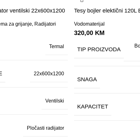
ator ventilski 22x600x1200
Tesy bojler elektični 120L 
ema za grijanje
,
Radijatori
Vodomaterijal
M
320,00
KM
Bo
Termal
TIP PROIZVODA
E
22x600x1200
SNAGA
Ventilski
KAPACITET
Pločasti radijator