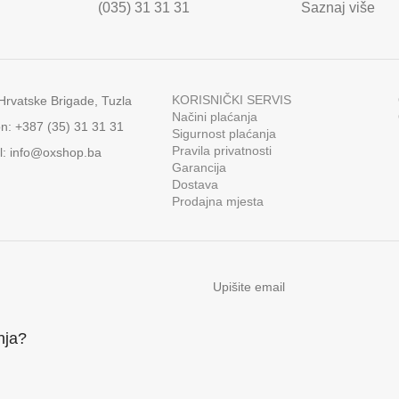
(035) 31 31 31
Saznaj više
KORISNIČKI SERVIS
 Hrvatske Brigade, Tuzla
Načini plaćanja
on: +387 (35) 31 31 31
Sigurnost plaćanja
Pravila privatnosti
l:
info@oxshop.ba
Garancija
Dostava
Prodajna mjesta
anja?