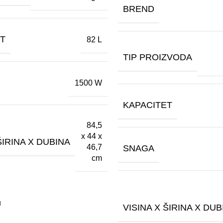
BREND
ET
82 L
TIP PROIZVODA
1500 W
KAPACITET
84,5
x 44 x
ŠIRINA X DUBINA
46,7
SNAGA
cm
u
VISINA X ŠIRINA X DUB