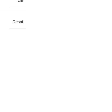
cm
Desni