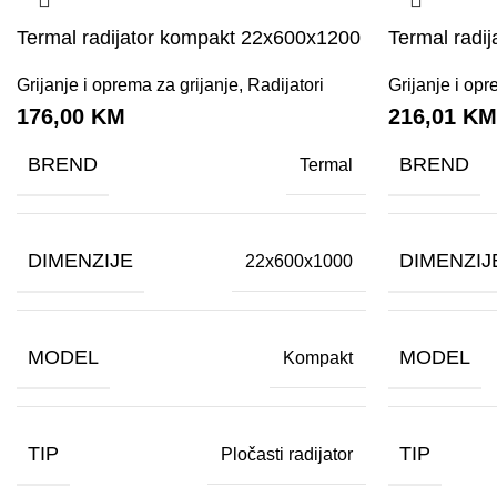
Termal radijator kompakt 22x600x1200
Termal radij
Grijanje i oprema za grijanje
,
Radijatori
Grijanje i opr
176,00
KM
216,01
K
BREND
BREND
Termal
DIMENZIJE
DIMENZIJ
22x600x1000
MODEL
MODEL
Kompakt
TIP
TIP
Pločasti radijator