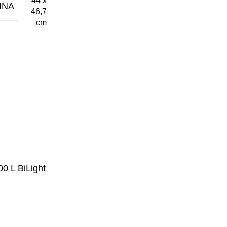
44 x
INA
46,7
cm
00 L BiLight