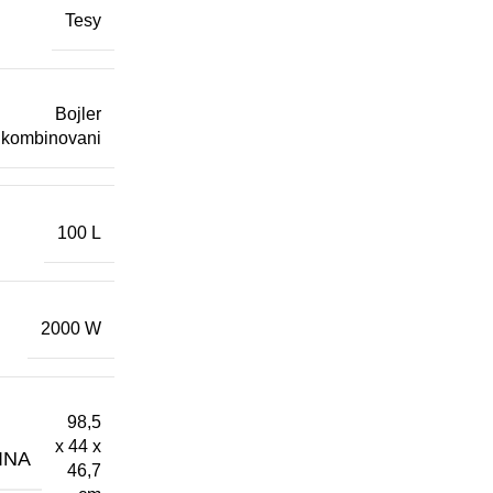
Tesy
Bojler
kombinovani
100 L
2000 W
98,5
x 44 x
INA
46,7