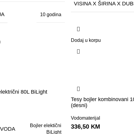
VISINA X ŠIRINA X DUB
JA
10 godina
Dodaj u korpu
u
električni 80L BiLight
Tesy bojler kombinovani 1
l
(desni)
M
Vodomaterijal
Bojler elektični
336,50
KM
ZVODA
BiLight