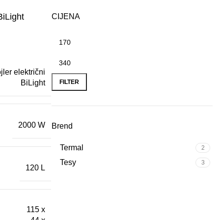
BiLight
CIJENA
jler električni
FILTER
BiLight
2000 W
Brend
Termal
2
Tesy
3
120 L
115 x