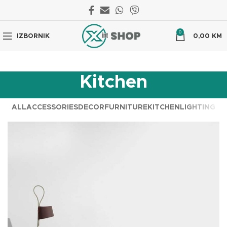
0
IZBORNIK
0,00
KM
Kitchen
ALL
ACCESSORIES
DECOR
FURNITURE
KITCHEN
LIGHTING