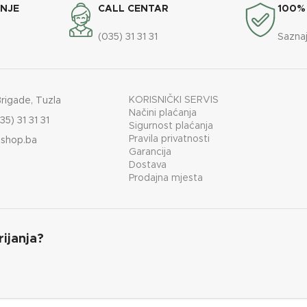
ANJE
CALL CENTAR
100%
(035) 31 31 31
Saznaj
KORISNIČKI SERVIS
Brigade, Tuzla
Načini plaćanja
35) 31 31 31
Sigurnost plaćanja
Pravila privatnosti
shop.ba
Garancija
Dostava
Prodajna mjesta
rijanja?