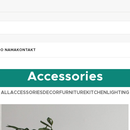
I
O NAMA
KONTAKT
Accessories
ALL
ACCESSORIES
DECOR
FURNITURE
KITCHEN
LIGHTING