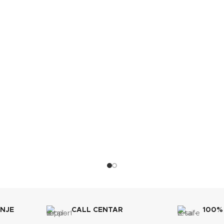
BOJA
Lafat
JE
BREND
565x720x1035 mm
SKA EFIKASNOST
DIMENZIJE
A+
565x73
ET SPREMNIKA
ENERGETSKA EFIKASNOST
30 kg
KAPACITET SPREMNIKA
ANJE
CALL CENTAR
100%