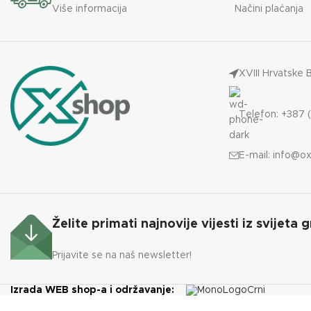
Više informacija
Načini plaćanja
XVIII Hrvatske 
Telefon: +387 (
E-mail:
info@ox
Želite primati najnovije vijesti iz svijeta g
Prijavite se na naš newsletter!
Izrada WEB shop-a i održavanje: