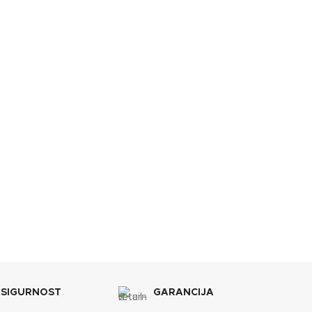
BOJA
Bijela
Crvena
BREND
Lafat
Lafat
DIMENZIJE
5x1160 mm
635x810x1180 mm
ENERGETSKA EFIKASNOST
A+
A+
KAPACITET SPREMNIKA
45 kg
55 kg
 SIGURNOST
GARANCIJA