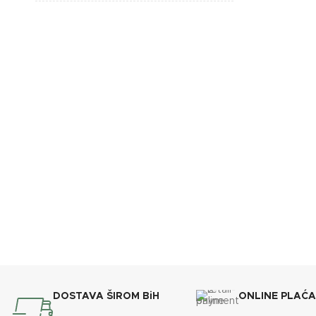
BREND
BOJA
Crvena
DIMENZI
BREND
Lafat
ENERGET
DIMENZIJE
610x670x1110 mm
KAPACIT
ENERGETSKA EFIKASNOST
A+
KAPACITET SPREMNIKA
35 kg
DOSTAVA ŠIROM BiH
ONLINE PLAĆ