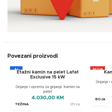
Povezani proizvodi
A+
AKCIJA
Etažni kamin na pelet Lafat
Kam
A+
Exclusive 15 kW
Grijanje i
Grijanje i oprema za grijanje
,
Kamini na
pelet
4.030,00
KM
BOJA
TEŽINA
215 kg