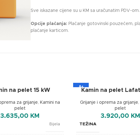
Sve iskazane cijene su u KM sa uračunatim PDV-om.
Opcije plaćanja:
Plaćanje gotovinski pouzećem, pla
plaćanje karticom.
A+
in na pelet 15 kW
Kamin na pelet Lafa
 oprema za grijanje
,
Kamini na
Grijanje i oprema za grijanje
pelet
pelet
3.635,00
KM
3.920,00
KM
TEŽINA
Bijela