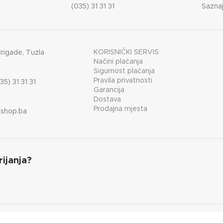
(035) 31 31 31
Saznaj
KORISNIČKI SERVIS
Brigade, Tuzla
Načini plaćanja
Sigurnost plaćanja
Pravila privatnosti
35) 31 31 31
Garancija
Dostava
Prodajna mjesta
shop.ba
rijanja?