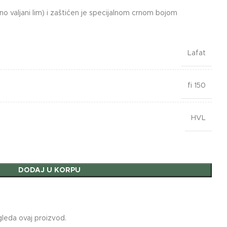
o valjani lim) i zaštićen je specijalnom crnom bojom
Lafat
fi 150
HVL
DODAJ U KORPU
gleda ovaj proizvod.