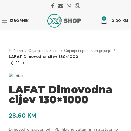
0
IZBORNIK
0,00
KM
Početna
Grijanje i hlađenje
Grijanje i oprema za grijanje
LAFAT Dimovodna cijev 130×1000
LAFAT Dimovodna
cijev 130×1000
28,60
KM
Dimovod je izrađen od HVL (hladno valjani lim) i zaštićen je