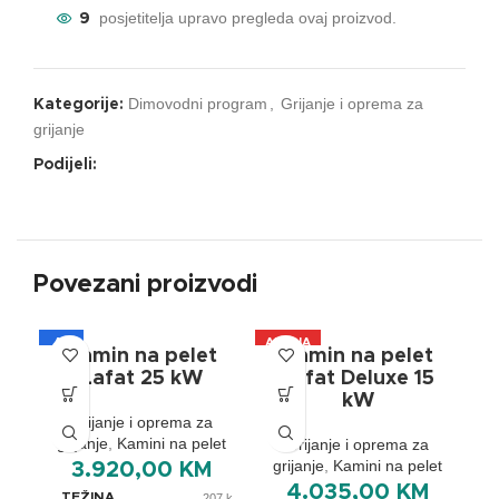
posjetitelja upravo pregleda ovaj proizvod.
9
Dimovodni program
,
Grijanje i oprema za
Kategorije:
grijanje
Podijeli:
Povezani proizvodi
A+
AKCIJA
A
Kamin na pelet
Kamin na pelet
A+
Lafat 25 kW
Lafat Deluxe 15
kW
Grijanje i oprema za
grijanje
,
Kamini na pelet
Grijanje i oprema za
grijanje
,
Kamini na pelet
g
3.920,00
KM
4.035,00
KM
TEŽINA
207 kg