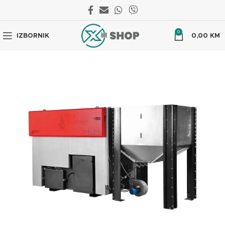
0
IZBORNIK
0,00
KM