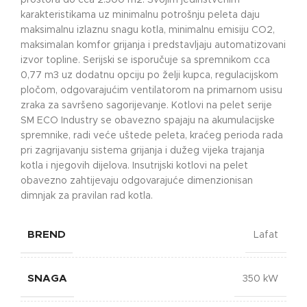
prostora do cca 2.500 m2. Svojim jedinstvenim
karakteristikama uz minimalnu potrošnju peleta daju
maksimalnu izlaznu snagu kotla, minimalnu emisiju CO2,
maksimalan komfor grijanja i predstavljaju automatizovani
izvor topline. Serijski se isporučuje sa spremnikom cca
0,77 m3 uz dodatnu opciju po želji kupca, regulacijskom
pločom, odgovarajućim ventilatorom na primarnom usisu
zraka za savršeno sagorijevanje. Kotlovi na pelet serije
SM ECO Industry se obavezno spajaju na akumulacijske
spremnike, radi veće uštede peleta, kraćeg perioda rada
pri zagrijavanju sistema grijanja i dužeg vijeka trajanja
kotla i njegovih dijelova. Insutrijski kotlovi na pelet
obavezno zahtijevaju odgovarajuće dimenzionisan
dimnjak za pravilan rad kotla.
BREND
Lafat
SNAGA
350 kW