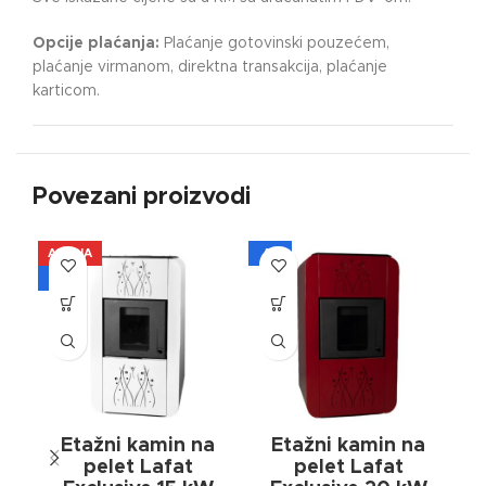
Opcije plaćanja:
Plaćanje gotovinski pouzećem,
plaćanje virmanom, direktna transakcija, plaćanje
karticom.
Povezani proizvodi
AKCIJA
A+
AK
A+
Etažni kamin na
Etažni kamin na
pelet Lafat
pelet Lafat