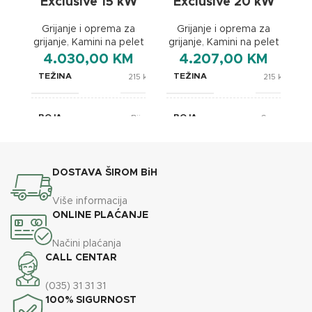
Exclusive 15 kW
Exclusive 20 kW
Grijanje i oprema za
Grijanje i oprema za
grijanje
,
Kamini na pelet
grijanje
,
Kamini na pelet
gr
4.030,00
KM
4.207,00
KM
TEŽINA
TEŽINA
215 kg
215 kg
BOJA
BOJA
Bijela
Crvena
BREND
BREND
Lafat
Lafat
DOSTAVA ŠIROM BiH
610x670x1110
610x670x1110
Više informacija
DIMENZIJE
DIMENZIJE
mm
mm
ONLINE PLAĆANJE
Načini plaćanja
ENERGETSKA EFIKASNOST
ENERGETSKA EFIKASNOST
A+
A
CALL CENTAR
(035) 31 31 31
35
35
KAPACITET SPREMNIKA
KAPACITET SPREMNIKA
100% SIGURNOST
kg
kg