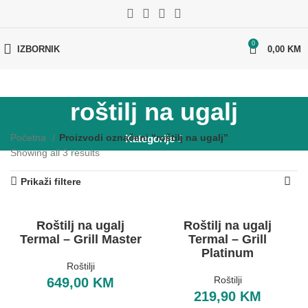
0
IZBORNIK
0,00
KM
roštilj na ugalj
Početna
Proizvodi označeni “roštilj na ugalj”
Kategorije
Showing all 3 results
Prikaži filtere
Roštilj na ugalj
Roštilj na ugalj
Termal – Grill Master
Termal – Grill
Platinum
Roštilji
Roštilji
649,00
KM
219,90
KM