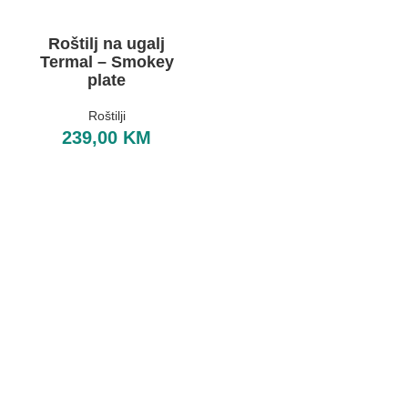
Roštilj na ugalj
Termal – Smokey
plate
Roštilji
239,00
KM