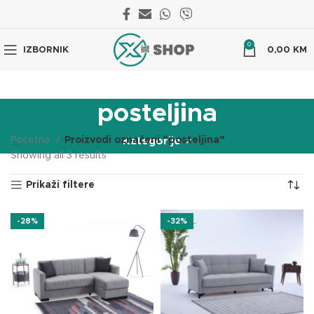
0
IZBORNIK
0,00
KM
posteljina
Početna
Proizvodi označeni “posteljina”
Kategorije
Showing all 3 results
Prikaži filtere
-28%
-32%