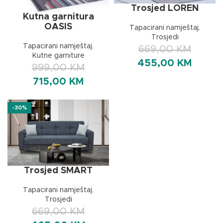
Trosjed LOREN
Kutna garnitura
OASIS
Tapacirani namještaj
,
Trosjedi
Tapacirani namještaj
,
669,00
KM
Kutne garniture
455,00
KM
999,00
KM
715,00
KM
-30%
Trosjed SMART
Tapacirani namještaj
,
Trosjedi
669,00
KM