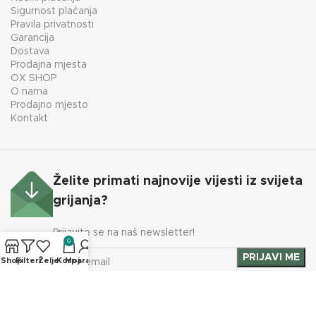
Sigurnost plaćanja
Pravila privatnosti
Garancija
Dostava
Prodajna mjesta
OX SHOP
O nama
Prodajno mjesto
Kontakt
Želite primati najnovije vijesti iz svijeta
grijanja?
Prijavite se na naš newsletter!
0
Shop
Filteri
Želje
Korpa
Moj račun
Izrada WEB shop-a i održavanje: