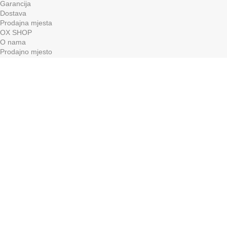
Garancija
Dostava
Prodajna mjesta
OX SHOP
O nama
Prodajno mjesto
Kontakt
Želite primati najnovije vijesti iz svijeta grijanja?
Prijavite se na naš newsletter!
Izrada WEB shop-a i održavanje:
Shop