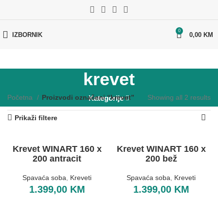
0
IZBORNIK
0,00
KM
krevet
Početna
Proizvodi označeni “krevet”
Showing all 2 results
Kategorije
Prikaži filtere
Krevet WINART 160 x
Krevet WINART 160 x
200 antracit
200 bež
Spavaća soba
,
Kreveti
Spavaća soba
,
Kreveti
1.399,00
KM
1.399,00
KM