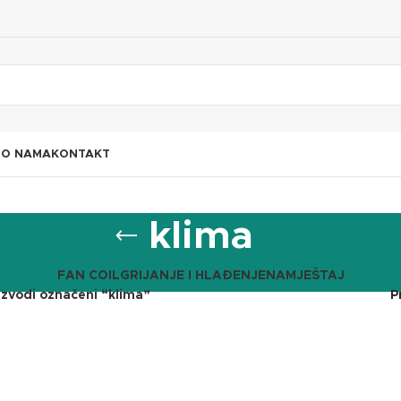
I
O NAMA
KONTAKT
klima
FAN COIL
GRIJANJE I HLAĐENJE
NAMJEŠTAJ
izvodi označeni “klima”
P