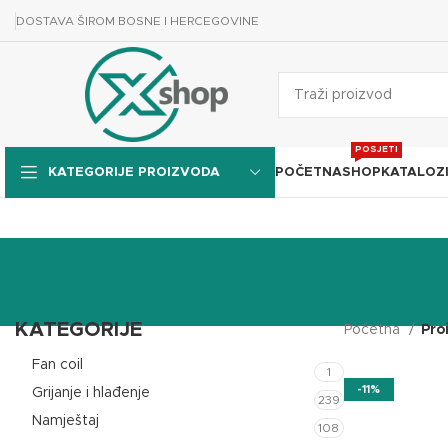
DOSTAVA ŠIROM BOSNE I HERCEGOVINE
POSJETI
POČETNA
SHOP
KATALOZ
KATEGORIJE PROIZVODA
KATEGORIJE
Početna
Pro
Fan coil
1
-11%
Grijanje i hlađenje
239
Namještaj
108