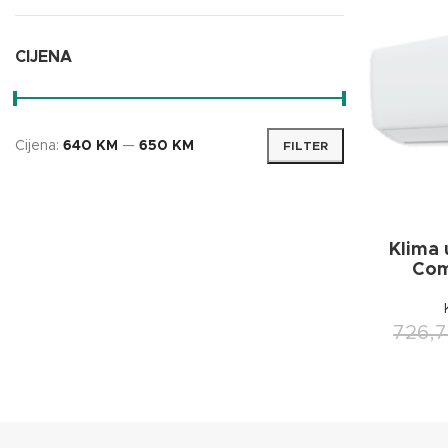
CIJENA
Cijena:
640 KM
—
650 KM
FILTER
Klima
Com
726,