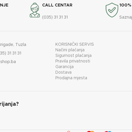
ANJE
CALL CENTAR
100%
(035) 31 31 31
Saznaj
KORISNIČKI SERVIS
Brigade, Tuzla
Načini plaćanja
35) 31 31 31
Sigurnost plaćanja
Pravila privatnosti
shop.ba
Garancija
Dostava
Prodajna mjesta
rijanja?