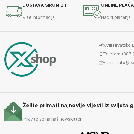
DOSTAVA ŠIROM BiH
ONLINE PLAĆ
Više informacija
Načini plaćanja
XVIII Hrvatske 
Telefon: +387 (
E-mail:
info@ox
Želite primati najnovije vijesti iz svijeta g
Prijavite se na naš newsletter!