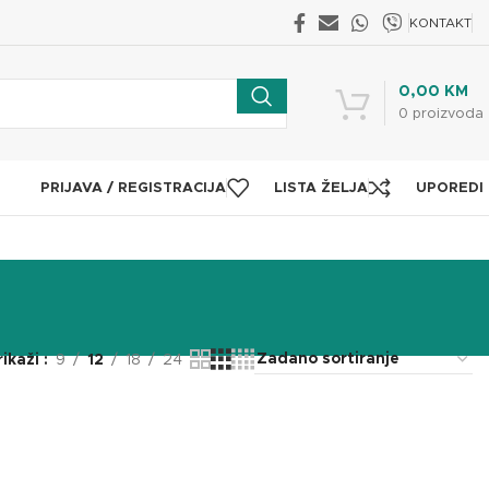
KONTAKT
0,00
KM
0
proizvoda
PRIJAVA / REGISTRACIJA
LISTA ŽELJA
UPOREDI
rikaži
9
12
18
24