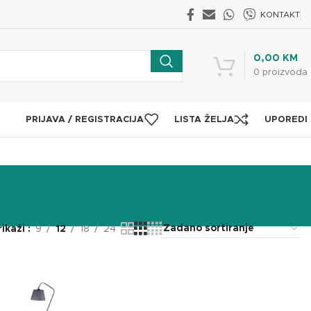
KONTAKT
0,00
KM
0
proizvoda
PRIJAVA / REGISTRACIJA
LISTA ŽELJA
UPOREDI
rikaži
9
12
18
24