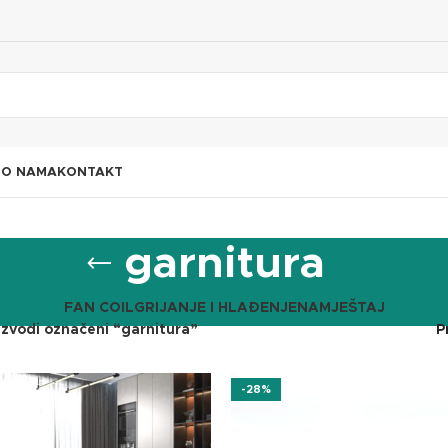
I
O NAMA
KONTAKT
garnitura
FAN COIL
GRIJANJE I HLAĐENJE
NAMJEŠTAJ
izvodi označeni “garnitura”
P
-28%