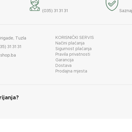
(035) 31 31 31
Saznaj
KORISNIČKI SERVIS
Brigade, Tuzla
Načini plaćanja
35) 31 31 31
Sigurnost plaćanja
Pravila privatnosti
shop.ba
Garancija
Dostava
Prodajna mjesta
rijanja?