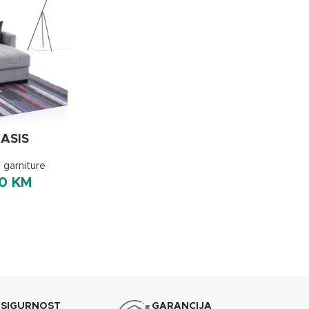
OASIS
 garniture
00
KM
 SIGURNOST
GARANCIJA