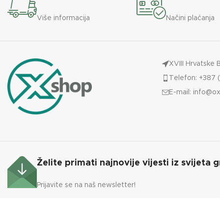
Više informacija
Načini plaćanja
XVIII Hrvatske 
Telefon: +387 (
E-mail:
info@ox
Želite primati najnovije vijesti iz svijeta g
Prijavite se na naš newsletter!
Izrada WEB shop-a i održavanje: