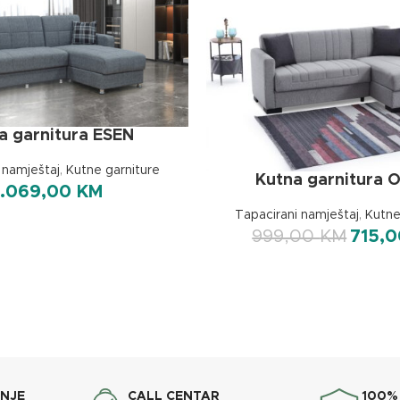
a garnitura ESEN
 namještaj
,
Kutne garniture
Kutna garnitura 
1.069,00
KM
Tapacirani namještaj
,
Kutne
999,00
KM
715,
ANJE
CALL CENTAR
100%