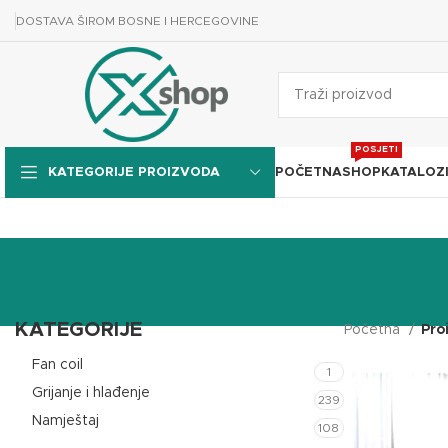
DOSTAVA ŠIROM BOSNE I HERCEGOVINE
POSJETI
POČETNA
SHOP
KATALOZ
KATEGORIJE PROIZVODA
KATEGORIJE
Početna
Pro
Fan coil
1
Grijanje i hlađenje
239
Namještaj
108