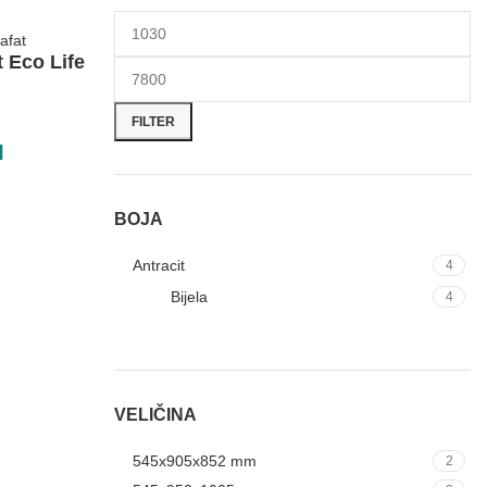
 Eco Life
FILTER
M
BOJA
Antracit
4
Bijela
4
VELIČINA
545x905x852 mm
2