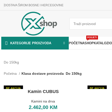
DOSTAVA ŠIROM BOSNE I HERCEGOVINE
POSJETI
POČETNA
SHOP
KATALOZI
O
KATEGORIJE PROIZVODA
Do 150kg
Početna
Klasa dostave proizvoda
Do 150kg
BF AKCIJA
BF AKCIJA
Kamin CUBUS
Kamini na drva
2.462,00
KM