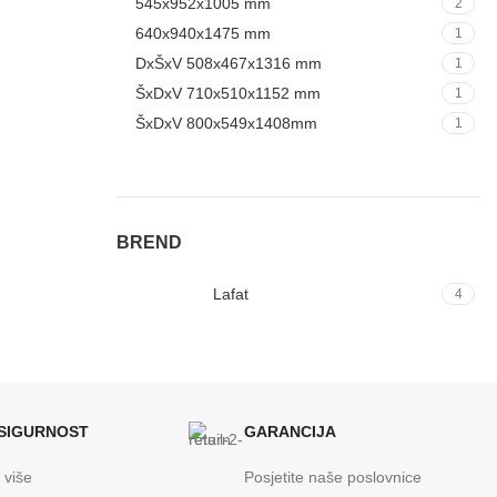
545x952x1005 mm
2
640x940x1475 mm
1
DxŠxV 508x467x1316 mm
1
ŠxDxV 710x510x1152 mm
1
ŠxDxV 800x549x1408mm
1
BREND
Lafat
4
 SIGURNOST
GARANCIJA
 više
Posjetite naše poslovnice