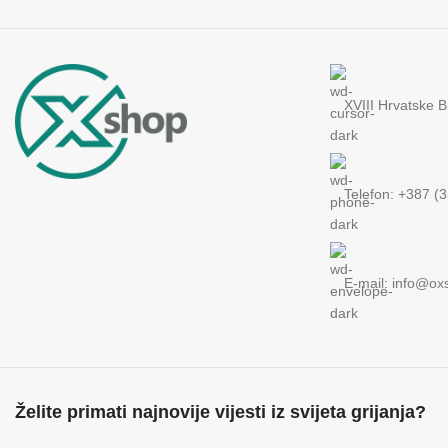
XVIII Hrvatske B
Telefon: +387 (
E-mail:
info@ox
Želite primati najnovije vijesti iz svijeta grijanja?