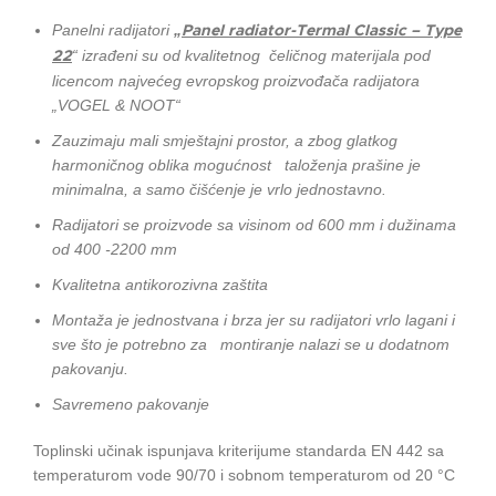
Panelni radijatori
„
Panel radiator-Termal Classic – Type
“ izrađeni su od kvalitetnog čeličnog materijala pod
22
licencom najvećeg evropskog proizvođača radijatora
„VOGEL & NOOT“
Zauzimaju mali smještajni prostor, a zbog glatkog
harmoničnog oblika mogućnost taloženja prašine je
minimalna, a samo čišćenje je vrlo jednostavno.
Radijatori se proizvode sa visinom od 600 mm i dužinama
od 400 -2200 mm
Kvalitetna antikorozivna zaštita
Montaža je jednostvana i brza jer su radijatori vrlo lagani i
sve što je potrebno za montiranje nalazi se u dodatnom
pakovanju.
Savremeno pakovanje
Toplinski učinak ispunjava kriterijume standarda EN 442 sa
temperaturom vode 90/70 i sobnom temperaturom od 20 °C