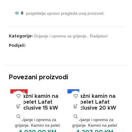
posjetitelja upravo pregleda ovaj proizvod.
6
Grijanje i oprema za grijanje
,
Radijatori
Kategorije:
Podijeli:
Povezani proizvodi
AKCIJA
A+
A
Etažni kamin na
Etažni kamin na
A+
pelet Lafat
pelet Lafat
Exclusive 15 kW
Exclusive 20 kW
Grijanje i oprema za
Grijanje i oprema za
grijanje
,
Kamini na pelet
grijanje
,
Kamini na pelet