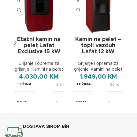
Etažni kamin na
Kamin na pelet –
K
pelet Lafat
topli vazduh
Exclusive 15 kW
Lafat 12 kW
gr
Grijanje i oprema za
Grijanje i oprema za
grijanje
,
Kamini na pelet
grijanje
,
Kamini na pelet
4.030,00
KM
1.949,00
KM
TEŽINA
TEŽINA
215 kg
80 kg
BOJA
BOJA
Crvena
Crvena
BREND
BREND
Lafat
Lafat
DOSTAVA ŠIROM BiH