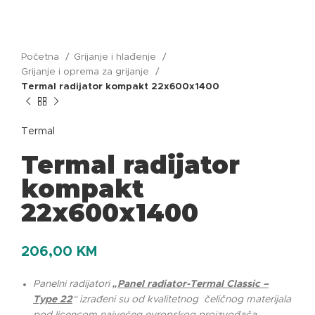
Početna
Grijanje i hlađenje
Grijanje i oprema za grijanje
Termal radijator kompakt 22x600x1400
Termal
Termal radijator
kompakt
22x600x1400
206,00
KM
Panelni radijatori
„
Panel radiator-Termal Classic –
Type 22
“ izrađeni su od kvalitetnog čeličnog materijala