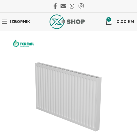
0
IZBORNIK
0,00
KM