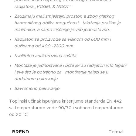
pod licencom najvećeg evropskog proizvođača
radijatora „VOGEL & NOOT“
Zauzimaju mali smještajni prostor, a zbog glatkog
harmoničnog oblika mogućnost taloženja prašine je
minimalna, a samo čišćenje je vrlo jednostavno.
Radijatori se proizvode sa visinom od 600 mm i
dužinama od 400 -2200 mm
Kvalitetna antikorozivna zaštita
Montaža je jednostvana i brza jer su radijatori vrlo lagani
i sve što je potrebno za montiranje nalazi se u
dodatnom pakovanju.
Savremeno pakovanje
Toplinski učinak ispunjava kriterijume standarda EN 442
sa temperaturom vode 90/70 i sobnom temperaturom
od 20 °C
BREND
Termal