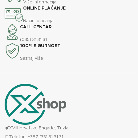
610x670x1110
Više informacija
DIMENZIJE
mm
ONLINE PLAĆANJE
Načini plaćanja
ENERGETSKA EFIKASNOST
A+
CALL CENTAR
(035) 31 31 31
35
KAPACITET SPREMNIKA
100% SIGURNOST
kg
Saznaj više
XVIII Hrvatske Brigade, Tuzla
Telefon: +387 (35) 31 31 31