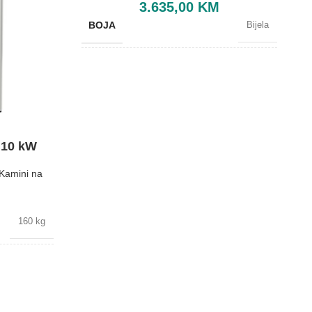
3.635,00
KM
BOJA
Bijela
BREND
Lafat
DIMENZIJE
565x720x1035 mm
 10 kW
ENERGETSKA EFIKASNOST
A+
Kamini na
KAPACITET SPREMNIKA
30 kg
160 kg
Bijela
Lafat