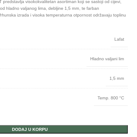
edstavlja visokokvalitetan asortiman koji se sastoji od cijevi,
n od hladno valjanog lima, debljine 1,5 mm, te farban
hunska izrada i visoka temperaturna otpornost održavaju toplinu
Lafat
Hladno valjani lim
1,5 mm
Temp. 800 °C
DODAJ U KORPU