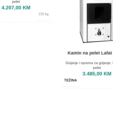
pelet
4.207,00
KM
215 kg
Bijela
Lafat
Kamin na pelet Lafat
E
610x670x1110 mm
Grijanje i oprema za grijanje
,
pelet
3.485,00
KM
SKA EFIKASNOST
A+
TEŽINA
ET SPREMNIKA
35 kg
BOJA
BREND