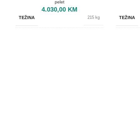
pelet
4.030,00
KM
TEŽINA
TEŽINA
215 kg
BOJA
BOJA
Crvena
BREND
BREND
Lafat
DIMENZIJE
DIMENZIJ
610x670x1110 mm
ENERGETSKA EFIKASNOST
ENERGET
A+
KAPACITET SPREMNIKA
KAPACIT
35 kg