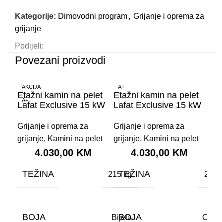
Kategorije:
Dimovodni program
,
Grijanje i oprema za
grijanje
Podijeli:
Povezani proizvodi
AKCIJA
A+
A+
Etažni kamin na pelet
Etažni kamin na pelet
A+
Lafat Exclusive 15 kW
Lafat Exclusive 15 kW
Grijanje i oprema za
Grijanje i oprema za
grijanje
,
Kamini na pelet
grijanje
,
Kamini na pelet
4.030,00
KM
4.030,00
KM
TEŽINA
TEŽINA
Kam
215 kg
215 
va
Gri
BOJA
BOJA
Bijela
Crve
gri