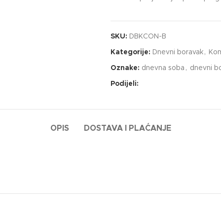
SKU:
DBKCON-B
Kategorije:
Dnevni boravak
,
Ko
Oznake:
dnevna soba
,
dnevni b
Podijeli:
OPIS
DOSTAVA I PLAĆANJE