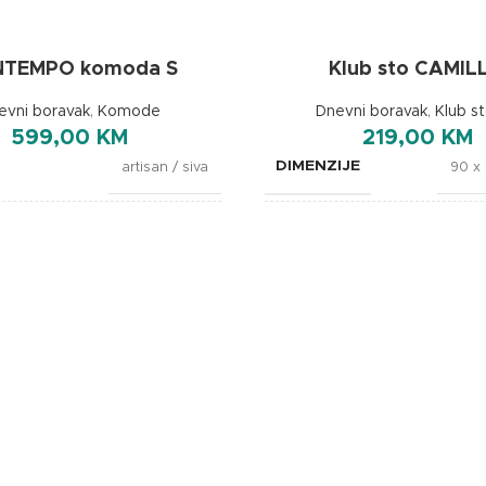
TEMPO komoda S
Klub sto CAMIL
evni boravak
,
Komode
Dnevni boravak
,
Klub st
599,00
KM
219,00
KM
DIMENZIJE
artisan / siva
90 x 
JE
BOJA
155x40x100cm
BREND