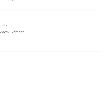
mode
oravak
,
komoda