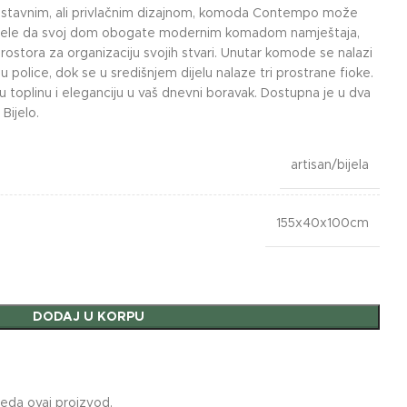
dnostavnim, ali privlačnim dizajnom, komoda Contempo može
ji žele da svoj dom obogate modernim komadom namještaja,
ostora za organizaciju svojih stvari. Unutar komode se nalazi
e su police, dok se u središnjem dijelu nalaze tri prostrane fioke.
u toplinu i eleganciju u vaš dnevni boravak. Dostupna je u dva
Bijelo.
artisan/bijela
155x40x100cm
DODAJ U KORPU
leda ovaj proizvod.