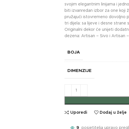
svojim elegantnim linijama i je
biti izvanredan izbor za one ko
pružajući istovremeno dovoljno pr
tri dijela: sa lijeve i desne stran
Originalni dekor će unijeti dodatn
dezena: Artisan – Sivo i Artisan – 
BOJA
DIMENZIJE
Uporedi
Dodaj u želje
9
posjetitelja upravo preg