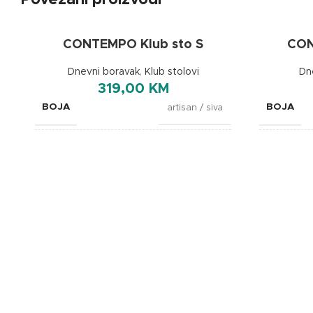
Povezani proizvodi
CONTEMPO Klub sto S
CON
Dnevni boravak
,
Klub stolovi
Dn
319,00
KM
BOJA
BOJA
artisan / siva
DIMENZIJE
DIMENZI
115x60x45cm