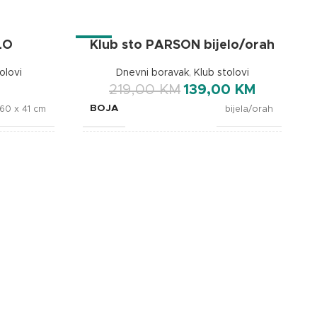
LO
Klub sto PARSON bijelo/orah
-37%
olovi
Dnevni boravak
,
Klub stolovi
219,00
KM
139,00
KM
BOJA
60 x 41 cm
bijela/orah
BREND
bijela/hrast
OXhome
DIMENZIJE
OXhome
90 x 60 x 40 cm