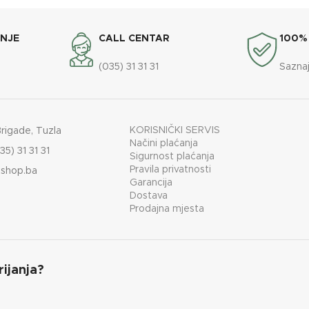
ANJE
CALL CENTAR
100%
(035) 31 31 31
Saznaj
KORISNIČKI SERVIS
Brigade, Tuzla
Načini plaćanja
35) 31 31 31
Sigurnost plaćanja
Pravila privatnosti
shop.ba
Garancija
Dostava
Prodajna mjesta
rijanja?