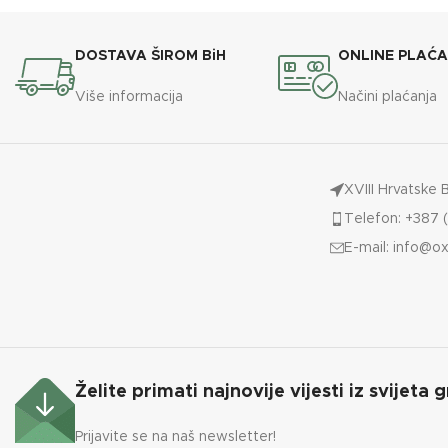
DOSTAVA ŠIROM BiH
ONLINE PLAĆ
Više informacija
Načini plaćanja
XVIII Hrvatske 
Telefon: +387 (
E-mail:
info@ox
Želite primati najnovije vijesti iz svijeta g
Prijavite se na naš newsletter!