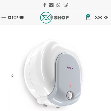
0
IZBORNIK
0,00
KM