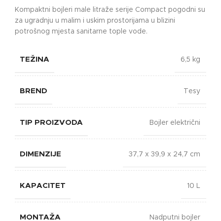
Kompaktni bojleri male litraže serije Compact pogodni su
za ugradnju u malim i uskim prostorijama u blizini
potrošnog mjesta sanitarne tople vode.
TEŽINA
6,5 kg
BREND
Tesy
TIP PROIZVODA
Bojler električni
DIMENZIJE
37,7 x 39,9 x 24,7 cm
KAPACITET
10 L
MONTAŽA
Nadputni bojler