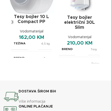
Tesy bojler 10 L
Tesy bojler
Compact PP
električni 30L
Slim
Vodomaterijal
162,00
KM
Vodomaterijal
210,00
KM
TEŽINA
6,5 kg
BREND
Tesy
BREND
Tesy
Bojler
TIP PROIZVODA
slim
Bojler
TIP PROIZVODA
električni
KAPACITET
30 L
39,9 x
DOSTAVA ŠIROM BiH
DIMENZIJE
37,7 x 24,7
SNAGA
1200 W
cm
Više informacija
ONLINE PLAĆANJE
TEŽINA