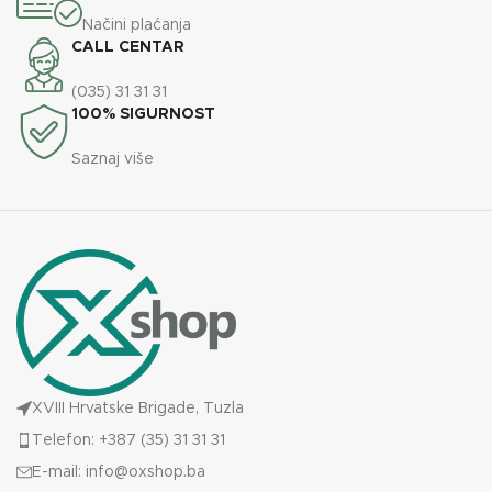
11,8 kg
KAPACITET
10 L
Načini plaćanja
CALL CENTAR
53x35x37
Nadpultni
DIMENZIJE
MONTAŽA
cm
bojler
(035) 31 31 31
100% SIGURNOST
SNAGA
1500 W
Saznaj više
TEŽINA
6,5 kg
TERMOSTAT
Da
XVIII Hrvatske Brigade, Tuzla
Telefon: +387 (35) 31 31 31
E-mail:
info@oxshop.ba