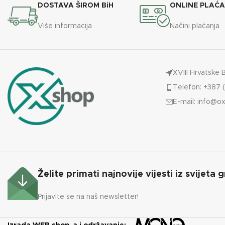
84,5 x
DOSTAVA ŠIROM BiH
ONLINE PLAĆ
VISINA X ŠIRINA X DUBINA
44 x
46,7 cm
Više informacija
Načini plaćanja
PROMJE
IZVEDBA
XVIII Hrvatske 
Telefon: +387 (
E-mail:
info@ox
Želite primati najnovije vijesti iz svijeta g
Prijavite se na naš newsletter!