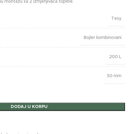
dnu montažu sa 2 izmjenjivača topline.
Tesy
Bojler kombinovani
200 L
50 mm
DODAJ U KORPU