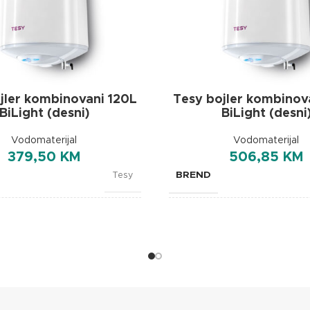
jler kombinovani 120L
Tesy bojler kombinov
BiLight (desni)
BiLight (desni
Vodomaterijal
Vodomaterijal
379,50
KM
506,85
KM
BREND
Tesy
IZVODA
TIP PROIZVODA
Bojler kombinovani
Bojler k
ET
KAPACITET
120 L
SNAGA
3000 W