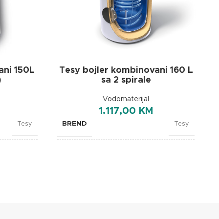
ani 150L
Tesy bojler kombinovani 160 L
)
sa 2 spirale
Vodomaterijal
1.117,00
KM
BREND
Tesy
Tesy
TIP PROIZVODA
ombinovani
Bojler kombinovani
KAPACITET
150 L
160 L
IZOLACIJA
2000 W
50 mm