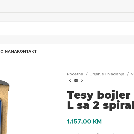
I
O NAMA
KONTAKT
Početna
Grijanje i hlađenje
V
Tesy bojle
L sa 2 spira
1.157,00
KM