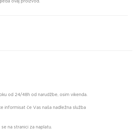
gleda ovaj proizvod.
roku od 24/48h od narudžbe, osim vikenda.
uke informisat će Vas naša nadležna služba
.
se na stranici za naplatu.