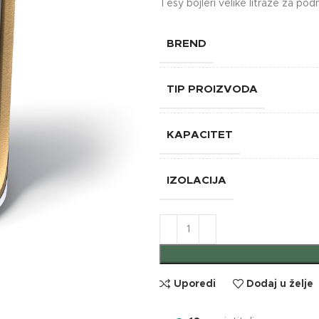
Tesy bojleri velike litraže za po
BREND
TIP PROIZVODA
KAPACITET
IZOLACIJA
Uporedi
Dodaj u želje