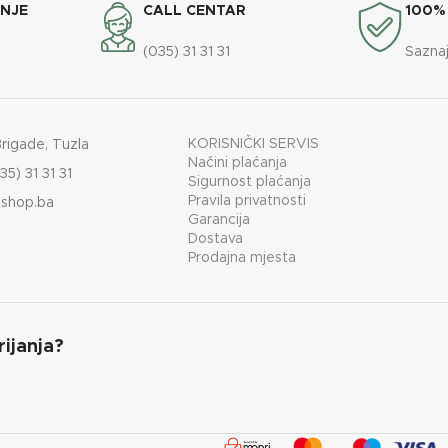
ANJE
CALL CENTAR
100%
(035) 31 31 31
Saznaj
R
PROMJER
44 cm
Desni
VISINA X ŠIRINA X DUBINA
KORISNIČKI SERVIS
Brigade, Tuzla
Načini plaćanja
35) 31 31 31
Sigurnost plaćanja
Pravila privatnosti
shop.ba
IZVEDBA
Garancija
Dostava
Prodajna mjesta
rijanja?