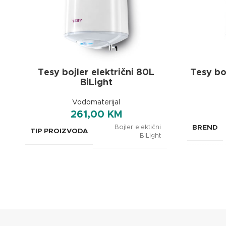
Tesy bojler električni 80L
Tesy bo
BiLight
Vodomaterijal
261,00
KM
Bojler elektični
BREND
TIP PROIZVODA
BiLight
TIP PRO
KAPACITET
82 L
KAPACIT
SNAGA
1500 W
SNAGA