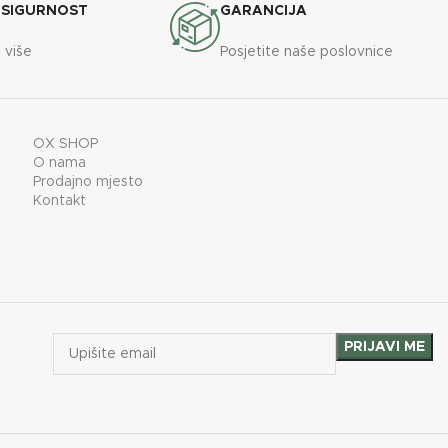
 SIGURNOST
GARANCIJA
 više
Posjetite naše poslovnice
44 cm
131,5 x
44 x
OX SHOP
46,7 cm
O nama
Prodajno mjesto
Kontakt
Desni