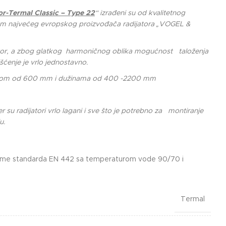
or-Termal Classic – Type 22
“ izrađeni su od kvalitetnog
com najvećeg evropskog proizvođača radijatora „VOGEL &
stor, a zbog glatkog harmoničnog oblika mogućnost taloženja
šćenje je vrlo jednostavno.
isinom od 600 mm i dužinama od 400 -2200 mm
r su radijatori vrlo lagani i sve što je potrebno za montiranje
u.
rijume standarda EN 442 sa temperaturom vode 90/70 i
Termal