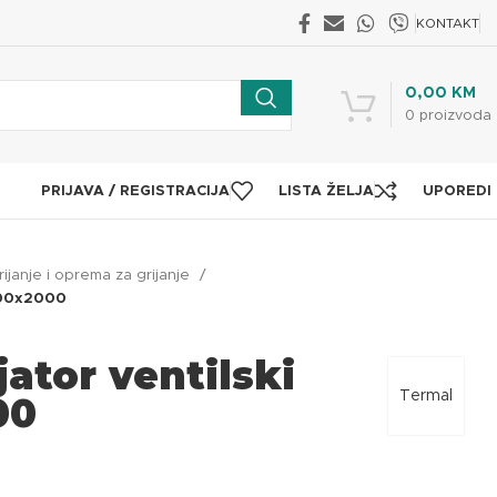
KONTAKT
0,00
KM
0
proizvoda
PRIJAVA / REGISTRACIJA
LISTA ŽELJA
UPOREDI
rijanje i oprema za grijanje
x600x2000
jator ventilski
Termal
00