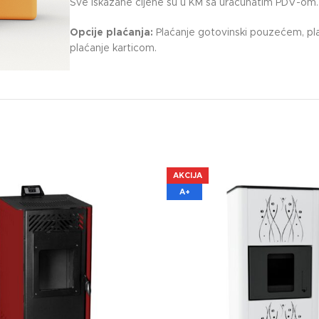
Sve iskazane cijene su u KM sa uračunatim PDV-om.
Opcije plaćanja:
Plaćanje gotovinski pouzećem, pla
plaćanje karticom.
AKCIJA
A+