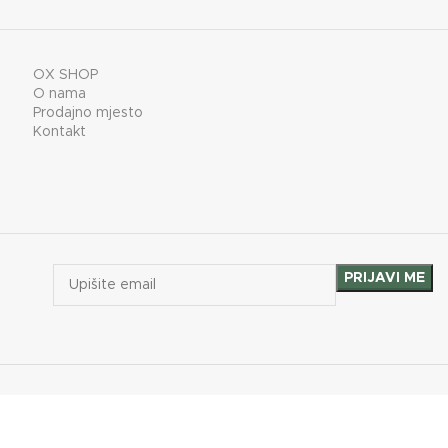
ENERGETSKA EFIKASNOST
30 kg
A+
KAPACITET SPREMNIKA
30 kg
OX SHOP
O nama
Prodajno mjesto
Kontakt