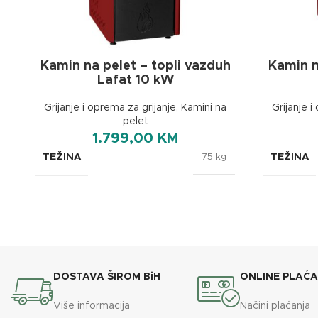
Kamin na pelet – topli vazduh
Kamin n
Lafat 10 kW
Grijanje i oprema za grijanje
,
Kamini na
Grijanje i
pelet
1.799,00
KM
TEŽINA
TEŽINA
75 kg
BOJA
BOJA
Crvena
BREND
BREND
Lafat
DOSTAVA ŠIROM BiH
ONLINE PLAĆ
DIMENZIJE
450x510x1000 mm
Više informacija
Načini plaćanja