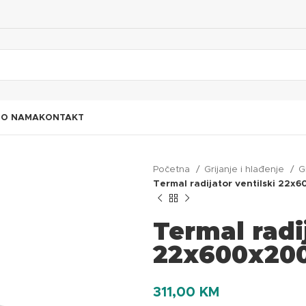
I
O NAMA
KONTAKT
Početna
Grijanje i hlađenje
G
Termal radijator ventilski 22
Termal radi
22x600x20
311,00
KM