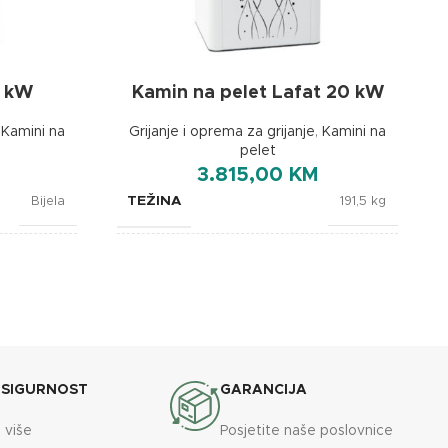
5 kW
Kamin na pelet Lafat 20 kW
,
Kamini na
Grijanje i oprema za grijanje
,
Kamini na
pelet
3.815,00
KM
TEŽINA
Bijela
191,5 kg
BOJA
Lafat
Bijela
BREND
0x1035 mm
Lafat
DIMENZIJE
A+
565x720x1035 mm
 SIGURNOST
GARANCIJA
 više
Posjetite naše poslovnice