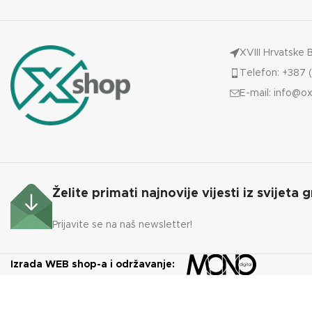
ENERGETSKA EFIKASNOST
A+
XVIII Hrvatske 
TEŽINA
75 kg
Telefon: +387 (
E-mail:
info@ox
KAPACITET SPREMNIKA
15 kg
Želite primati najnovije vijesti iz svijeta g
Prijavite se na naš newsletter!
Izrada WEB shop-a i održavanje: