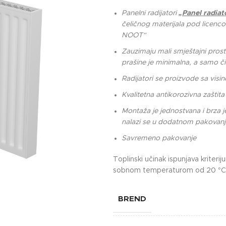
Panelni radijatori
„
Panel radiat
čeličnog materijala pod licen
NOOT“
Zauzimaju mali smještajni pro
prašine je minimalna, a samo či
Radijatori se proizvode sa v
Kvalitetna antikorozivna zaštita
Montaža je jednostvana i brza je
nalazi se u dodatnom pakovanj
Savremeno pakovanje
Toplinski učinak ispunjava krite
sobnom temperaturom od 20 °C
BREND