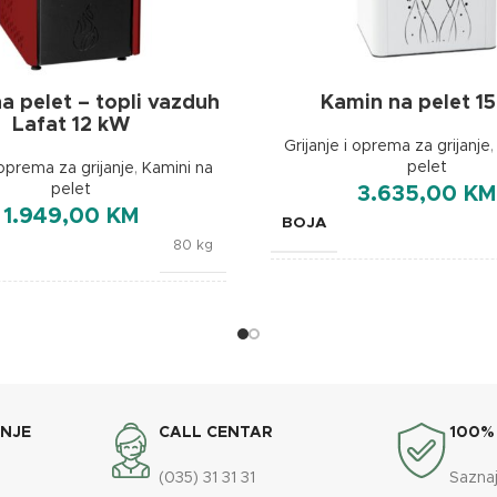
a pelet – topli vazduh
Kamin na pelet 1
Lafat 12 kW
Grijanje i oprema za grijanje
pelet
 oprema za grijanje
,
Kamini na
pelet
3.635,00
KM
1.949,00
KM
BOJA
80 kg
BREND
Crvena
DIMENZIJE
565x72
Lafat
ENERGETSKA EFIKASNOST
ANJE
CALL CENTAR
100%
(035) 31 31 31
Saznaj