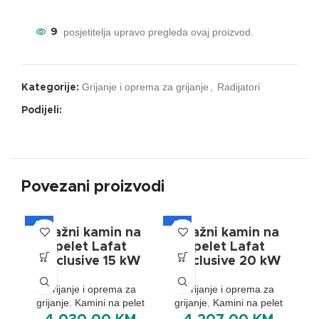
posjetitelja upravo pregleda ovaj proizvod.
9
Grijanje i oprema za grijanje
,
Radijatori
Kategorije:
Podijeli:
Povezani proizvodi
A+
A+
AK
Etažni kamin na
Etažni kamin na
A
pelet Lafat
pelet Lafat
Exclusive 15 kW
Exclusive 20 kW
Grijanje i oprema za
Grijanje i oprema za
grijanje
,
Kamini na pelet
grijanje
,
Kamini na pelet