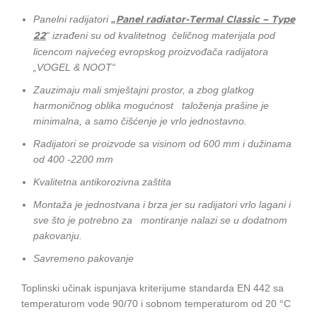
Panelni radijatori
„
Panel radiator-Termal Classic – Type
“ izrađeni su od kvalitetnog čeličnog materijala pod
22
licencom najvećeg evropskog proizvođača radijatora
„VOGEL & NOOT“
Zauzimaju mali smještajni prostor, a zbog glatkog
harmoničnog oblika mogućnost taloženja prašine je
minimalna, a samo čišćenje je vrlo jednostavno.
Radijatori se proizvode sa visinom od 600 mm i dužinama
od 400 -2200 mm
Kvalitetna antikorozivna zaštita
Montaža je jednostvana i brza jer su radijatori vrlo lagani i
sve što je potrebno za montiranje nalazi se u dodatnom
pakovanju.
Savremeno pakovanje
Toplinski učinak ispunjava kriterijume standarda EN 442 sa
temperaturom vode 90/70 i sobnom temperaturom od 20 °C