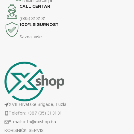
Načini plaćanja
ENERGETSKA EFIKASNOST
ENERGETSKA EFIKASNOST
A+
A
CALL CENTAR
(035) 31 31 31
35
35
KAPACITET SPREMNIKA
KAPACITET SPREMNIKA
100% SIGURNOST
kg
kg
Saznaj više
XVIII Hrvatske Brigade, Tuzla
Telefon: +387 (35) 31 31 31
E-mail:
info@oxshop.ba
KORISNIČKI SERVIS