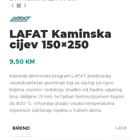
LAFAT Kaminska
cijev 150×250
9,50
KM
Kaminski dimovodni program LAFAT predstavlja
visokokvalitetan asortiman koji se sastoji od cijevi,
koljena, rozetni i redukcija. Izrađen od hladno valjanog
lima, debljine 1,5 mm, te farban termootpornom bojom
do 800 °C. Vrhunska izrada i visoka temperaturna
otpornost održavaju toplinu u Vašem domu.
BREND
Lafat