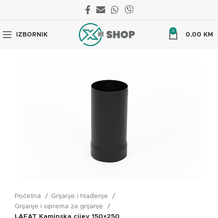
0
IZBORNIK
0,00
KM
Početna
Grijanje i hlađenje
Grijanje i oprema za grijanje
LAFAT Kaminska cijev 150×250