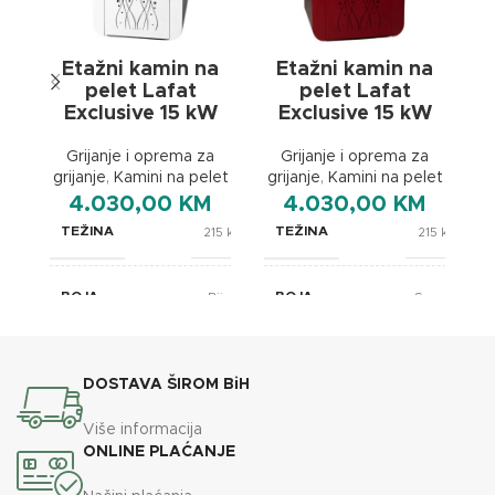
Etažni kamin na
Etažni kamin na
pelet Lafat
pelet Lafat
Exclusive 15 kW
Exclusive 15 kW
gr
Grijanje i oprema za
Grijanje i oprema za
grijanje
,
Kamini na pelet
grijanje
,
Kamini na pelet
4.030,00
KM
4.030,00
KM
TEŽINA
TEŽINA
215 kg
215 kg
BOJA
BOJA
Bijela
Crvena
BREND
BREND
Lafat
Lafat
DOSTAVA ŠIROM BiH
610x670x1110
610x670x1110
Više informacija
DIMENZIJE
DIMENZIJE
mm
mm
ONLINE PLAĆANJE