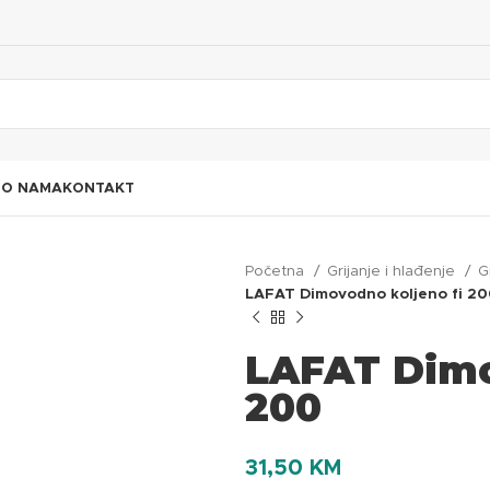
I
O NAMA
KONTAKT
Početna
Grijanje i hlađenje
G
LAFAT Dimovodno koljeno fi 2
LAFAT Dimo
200
31,50
KM