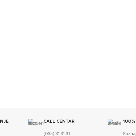
BOJA
Crvena
BREND
Lafat
JE
DIMENZIJE
610x670x1110 mm
450x51
SKA EFIKASNOST
ENERGETSKA EFIKASNOST
A+
ET SPREMNIKA
TEŽINA
35 kg
KAPACITET SPREMNIKA
ANJE
CALL CENTAR
100%
(035) 31 31 31
Saznaj