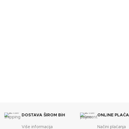
BOJA
BOJA
Bijela
BREND
BREND
Lafat
DIMENZIJE
DIMENZI
610x670x1110 mm
ENERGETSKA EFIKASNOST
ENERGET
A+
KAPACITET SPREMNIKA
KAPACIT
35 kg
DOSTAVA ŠIROM BiH
ONLINE PLAĆ
Više informacija
Načini plaćanja