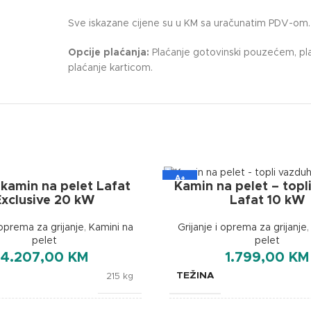
Sve iskazane cijene su u KM sa uračunatim PDV-om.
Opcije plaćanja:
Plaćanje gotovinski pouzećem, pla
plaćanje karticom.
A+
 kamin na pelet Lafat
Kamin na pelet – topl
Exclusive 20 kW
Lafat 10 kW
 oprema za grijanje
,
Kamini na
Grijanje i oprema za grijanje
pelet
pelet
4.207,00
KM
1.799,00
KM
TEŽINA
215 kg