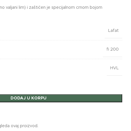
o valjani lim) i zaštićen je specijalnom crnom bojom
Lafat
fi 200
HVL
DODAJ U KORPU
gleda ovaj proizvod.