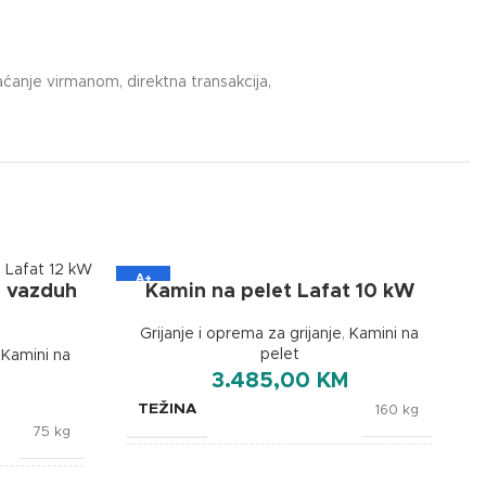
ćanje virmanom, direktna transakcija,
A+
Kamin na pelet Lafat 10 kW
i vazduh
Grijanje i oprema za grijanje
,
Kamini na
pelet
,
Kamini na
3.485,00
KM
TEŽINA
160 kg
75 kg
BOJA
Bijela