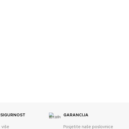
Crvena
BREND
Lafat
Lafat
DIMENZIJE
495x750x900 mm
0x1000 mm
ENERGETSKA EFIKASNOST
A+
A+
KAPACITET SPREMNIKA
19 kg
75 kg
15 kg
 SIGURNOST
GARANCIJA
 više
Posjetite naše poslovnice