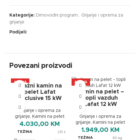
Kategorije:
Dimovodni program
,
Grijanje i oprema za
grijanje
Podijeli:
Povezani proizvodi
AKCIJA
AKCIJA
A
Etažni kamin na
A+
Kamin na pelet –
pelet Lafat
topli vazduh
Exclusive 15 kW
Lafat 12 kW
Grijanje i oprema za
grijanje
,
Kamini na pelet
Grijanje i oprema za
grijanje
,
Kamini na pelet
4.030,00
KM
1.949,00
KM
TEŽINA
215 kg
TEŽINA
80 kg