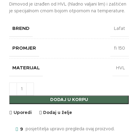
Dimovod je izrađen od HVL (hladno valjani lim) i zaštićen
je specijalnom crnom bojom otpornom na temperature.
BREND
Lafat
PROMJER
fi 150
MATERIJAL
HVL
DODAJ U KORPU
Uporedi
Dodaj u želje
9
posjetitelja upravo pregleda ovaj proizvod.