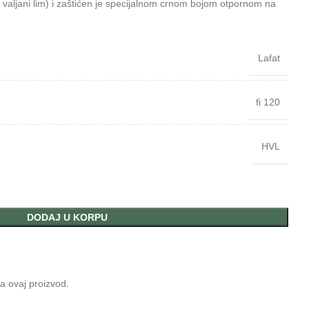
valjani lim) i zaštićen je specijalnom crnom bojom otpornom na
Lafat
fi 120
HVL
DODAJ U KORPU
da ovaj proizvod.