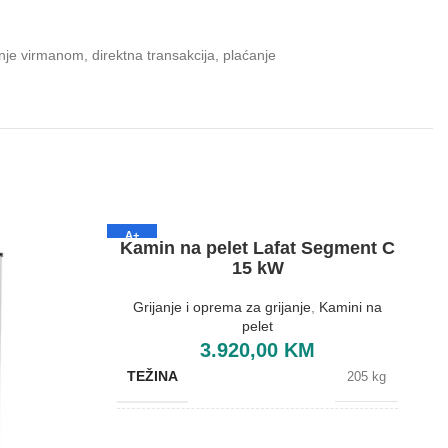
je virmanom, direktna transakcija, plaćanje
A+
Kamin na pelet Lafat Segment C
15 kW
Grijanje i oprema za grijanje
,
Kamini na
pelet
3.920,00
KM
TEŽINA
205 kg
BOJA
Crvena