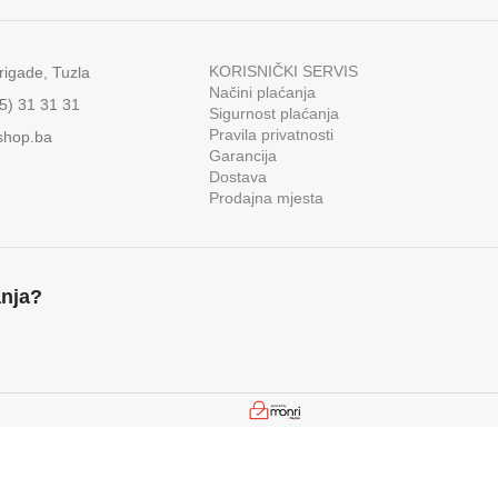
KAPACITET SPREMNIKA
KORISNIČKI SERVIS
rigade, Tuzla
Načini plaćanja
35) 31 31 31
Sigurnost plaćanja
Pravila privatnosti
shop.ba
Garancija
Dostava
Prodajna mjesta
anja?