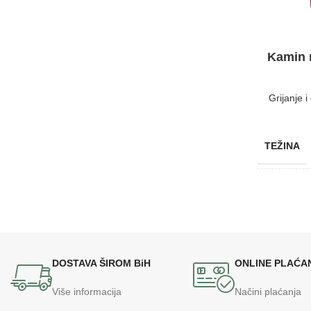
BREND
Lafat
Kamin n
DIMENZIJE
610x670x1110 mm
Grijanje 
ENERGETSKA EFIKASNOST
A+
TEŽINA
KAPACITET SPREMNIKA
35 kg
BOJA
BREND
DOSTAVA ŠIROM BiH
ONLINE PLAĆA
Više informacija
Načini plaćanja