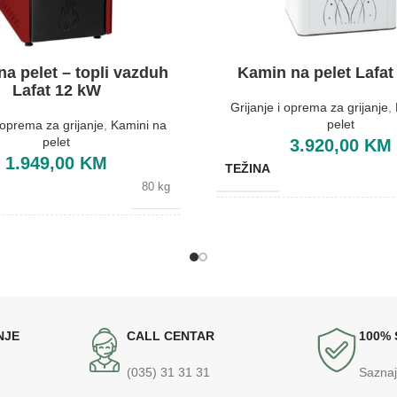
a pelet – topli vazduh
Kamin na pelet Lafat
Lafat 12 kW
Grijanje i oprema za grijanje
,
pelet
i oprema za grijanje
,
Kamini na
pelet
3.920,00
KM
1.949,00
KM
TEŽINA
80 kg
BOJA
Crvena
BREND
Lafat
DIMENZIJE
565x73
NJE
CALL CENTAR
100%
(035) 31 31 31
Saznaj
ENERGETSKA EFIKASNOST