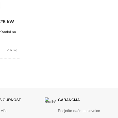
BREND
Lafat
 25 kW
DIMENZIJE
570x762x1020 mm
Kamini na
ENERGETSKA EFIKASNOST
A+
207 kg
KAPACITET SPREMNIKA
30 kg
Bijela
Lafat
5x1160 mm
 SIGURNOST
GARANCIJA
 više
Posjetite naše poslovnice
A+