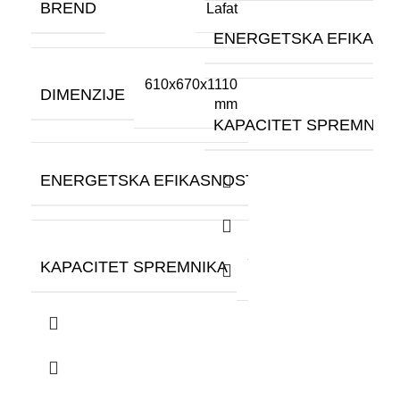
BREND
B
Lafat
ENERGETSKA EFIKASN
610x670x1110
DIMENZIJE
D
mm
KAPACITET SPREMNIK
ENERGETSKA EFIKASNOST
E
A+
35
KAPACITET SPREMNIKA
K
kg