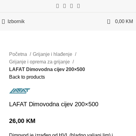
0
Izbornik
0,00
KM
Početna
Grijanje i hlađenje
Grijanje i oprema za grijanje
LAFAT Dimovodna cijev 200×500
Back to products
LAFAT Dimovodna cijev 200×500
26,00
KM
Dimovod je izrađen od HVL (hladno valjani lim) i