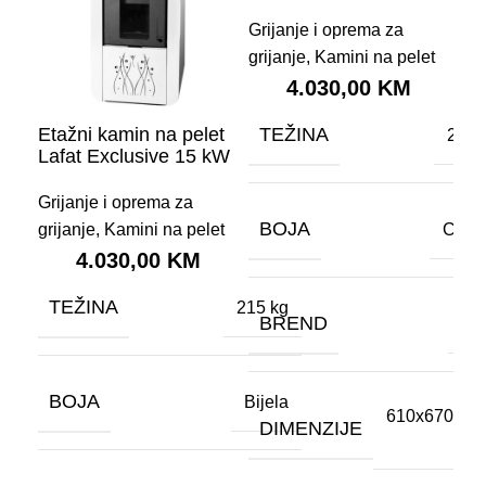
Grijanje i oprema za
grijanje
,
Kamini na pelet
4.030,00
KM
Etažni kamin na pelet
TEŽINA
Eta
215 
Lafat Exclusive 15 kW
La
Grijanje i oprema za
Gri
BOJA
Crve
grijanje
,
Kamini na pelet
gri
4.030,00
KM
TEŽINA
T
215 kg
BREND
Laf
BOJA
B
Bijela
610x670x11
DIMENZIJE
m