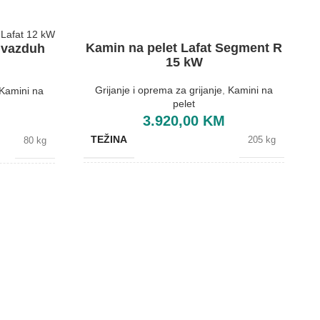
Kamin na pelet Lafat Segment R
i vazduh
15 kW
Grijanje i oprema za grijanje
,
Kamini na
Kamini na
pelet
3.920,00
KM
TEŽINA
205 kg
80 kg
BOJA
Bijela
Crvena
BREND
Lafat
Lafat
DIMENZIJE
570x768x1020 mm
KAPACITET SPREMNIKA
30 kg