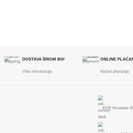
KAPACITET SPREMNIKA
KAPACIT
35 kg
DOSTAVA ŠIROM BiH
ONLINE PLAĆA
Više informacija
Načini plaćanja
XVIII Hrvatske B