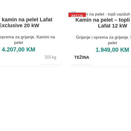
AKCIJA
 kamin na pelet Lafat
Kamin na pelet – topl
Exclusive 20 kW
Lafat 12 kW
i oprema za grijanje
,
Kamini na
Grijanje i oprema za grijanje
,
pelet
pelet
4.207,00
KM
1.949,00
KM
TEŽINA
215 kg
BOJA
Bijela
BREND
Lafat
E
610x670x1110 mm
SKA EFIKASNOST
A+