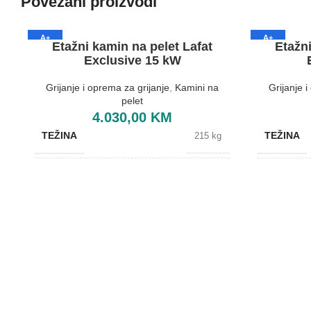
Povezani proizvodi
A+
A+
Etažni kamin na pelet Lafat
Etažni
Exclusive 15 kW
Grijanje i oprema za grijanje
,
Kamini na
Grijanje 
pelet
4.030,00
KM
TEŽINA
TEŽINA
215 kg
BOJA
BOJA
Crvena
BREND
BREND
Lafat
DIMENZIJE
DIMENZIJ
610x670x1110 mm
ENERGETSKA EFIKASNOST
ENERGET
A+