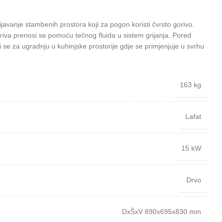
javanje stambenih prostora koji za pogon koristi čvrsto gorivo.
riva prenosi se pomoću tečnog fluida u sistem grijanja. Pored
ti se za ugradnju u kuhinjske prostorije gdje se primjenjuje u svrhu
163 kg
Lafat
15 kW
Drvo
DxŠxV 890x695x830 mm