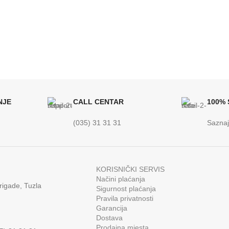
ET SPREMNIKA
35 kg
NJE
CALL CENTAR
100%
(035) 31 31 31
Saznaj
KORISNIČKI SERVIS
Načini plaćanja
rigade, Tuzla
Sigurnost plaćanja
Pravila privatnosti
Garancija
Dostava
Prodajna mjesta