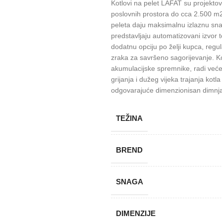
Kotlovi na pelet LAFAT su projektov
poslovnih prostora do cca 2.500 m2
peleta daju maksimalnu izlaznu sna
predstavljaju automatizovani izvor 
dodatnu opciju po želji kupca, reg
zraka za savršeno sagorijevanje. K
akumulacijske spremnike, radi veće
grijanja i dužeg vijeka trajanja kotla
odgovarajuće dimenzionisan dimnjak
TEŽINA
BREND
SNAGA
DIMENZIJE