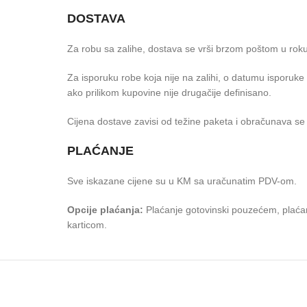
DOSTAVA
Za robu sa zalihe, dostava se vrši brzom poštom u rok
Za isporuku robe koja nije na zalihi, o datumu isporuk
ako prilikom kupovine nije drugačije definisano.
Cijena dostave zavisi od težine paketa i obračunava se 
PLAĆANJE
Sve iskazane cijene su u KM sa uračunatim PDV-om.
Opcije plaćanja:
Plaćanje gotovinski pouzećem, plaćan
karticom.