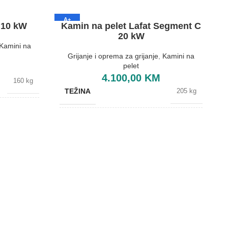
A+
 10 kW
Kamin na pelet Lafat Segment C
20 kW
Kamini na
Grijanje i oprema za grijanje
,
Kamini na
pelet
4.100,00
KM
160 kg
TEŽINA
205 kg
Bijela
BOJA
Bijela
Lafat
BREND
Lafat
50x900 mm
DIMENZIJE
570x762x1020 mm
A+
ENERGETSKA EFIKASNOST
A+