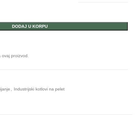
DODAJ U KORPU
a ovaj proizvod.
ijanje
,
Industrijski kotlovi na pelet