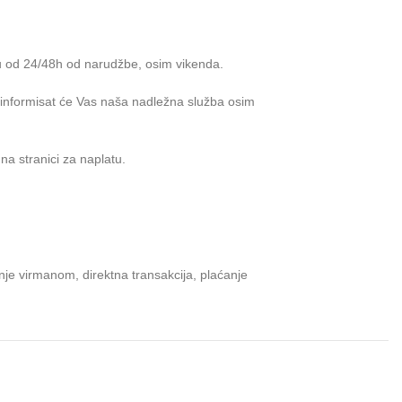
u od 24/48h od narudžbe, osim vikenda.
e informisat će Vas naša nadležna služba osim
na stranici za naplatu.
je virmanom, direktna transakcija, plaćanje