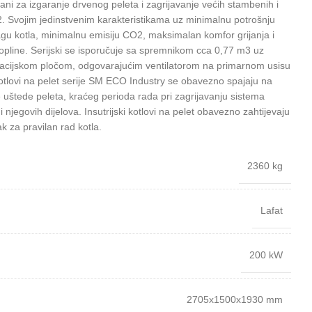
ani za izgaranje drvenog peleta i zagrijavanje većih stambenih i
. Svojim jedinstvenim karakteristikama uz minimalnu potrošnju
gu kotla, minimalnu emisiju CO2, maksimalan komfor grijanja i
topline. Serijski se isporučuje sa spremnikom cca 0,77 m3 uz
ulacijskom pločom, odgovarajućim ventilatorom na primarnom usisu
otlovi na pelet serije SM ECO Industry se obavezno spajaju na
 uštede peleta, kraćeg perioda rada pri zagrijavanju sistema
 i njegovih dijelova. Insutrijski kotlovi na pelet obavezno zahtijevaju
 za pravilan rad kotla.
2360 kg
Lafat
200 kW
2705x1500x1930 mm