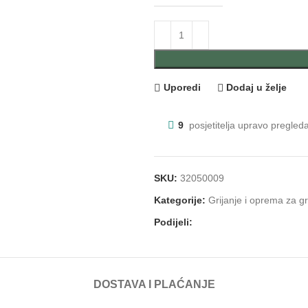
Uporedi
Dodaj u želje
9
posjetitelja upravo pregled
SKU:
32050009
Kategorije:
Grijanje i oprema za gr
Podijeli:
DOSTAVA I PLAĆANJE