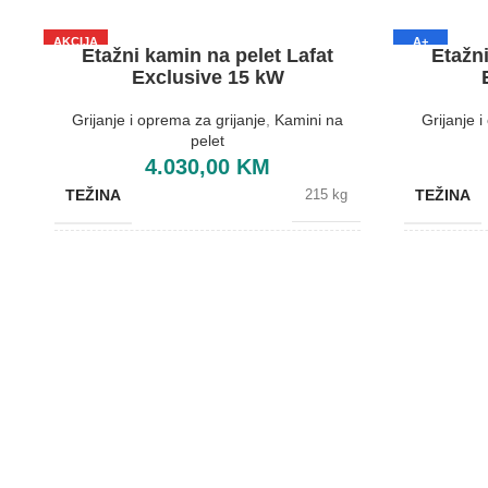
AKCIJA
A+
Etažni kamin na pelet Lafat
Etažni
A+
Exclusive 15 kW
Grijanje i oprema za grijanje
,
Kamini na
Grijanje 
pelet
4.030,00
KM
TEŽINA
TEŽINA
215 kg
BOJA
BOJA
Bijela
BREND
BREND
Lafat
DIMENZIJE
DIMENZIJ
610x670x1110 mm
ENERGETSKA EFIKASNOST
ENERGET
A+