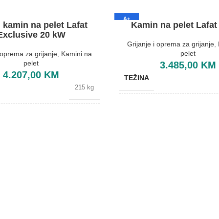
A+
 kamin na pelet Lafat
Kamin na pelet Lafat
Exclusive 20 kW
Grijanje i oprema za grijanje
,
pelet
i oprema za grijanje
,
Kamini na
pelet
3.485,00
KM
4.207,00
KM
TEŽINA
215 kg
BOJA
Bijela
BREND
Lafat
DIMENZIJE
495x7
E
610x670x1110 mm
ENERGETSKA EFIKASNOST
SKA EFIKASNOST
A+