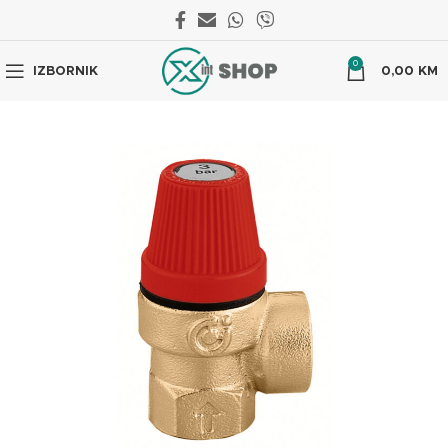
0
IZBORNIK
0,00
KM