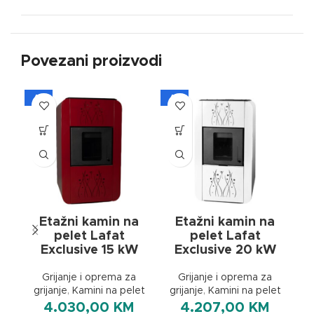
Povezani proizvodi
A+
A+
AK
A
Etažni kamin na
Etažni kamin na
pelet Lafat
pelet Lafat
Exclusive 15 kW
Exclusive 20 kW
gr
Grijanje i oprema za
Grijanje i oprema za
grijanje
,
Kamini na pelet
grijanje
,
Kamini na pelet
4.030,00
KM
4.207,00
KM