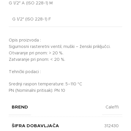
G 1/2″ A (ISO 228-1) M
G 1/2″ (ISO 228-1) F
Opis proizvoda :
Sigurnosni rasteretni ventil, muški – ženski priključci.
Otvaranje pri pnom: > 20 %.
Zatvaranje pri pnom: < 20 %.
Tehnčki podaci :
Srednji raspon temperature
:
5–110 °C
PN (Nominalni pritisak)
:
PN 10
BREND
Caleffi
ŠIFRA DOBAVLJAČA
312430