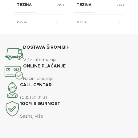
TEŽINA
TEŽINA
215 kg
215 kg
BOJA
BOJA
Crvena
Bijela
BREND
BREND
Lafat
Lafat
DOSTAVA ŠIROM BiH
610x670x1110
610x670x1110
Više informacija
DIMENZIJE
DIMENZIJE
mm
mm
ONLINE PLAĆANJE
Načini plaćanja
ENERGETSKA EFIKASNOST
ENERGETSKA EFIKASNOST
A+
A
CALL CENTAR
(035) 31 31 31
35
35
KAPACITET SPREMNIKA
KAPACITET SPREMNIKA
100% SIGURNOST
kg
kg
Saznaj više