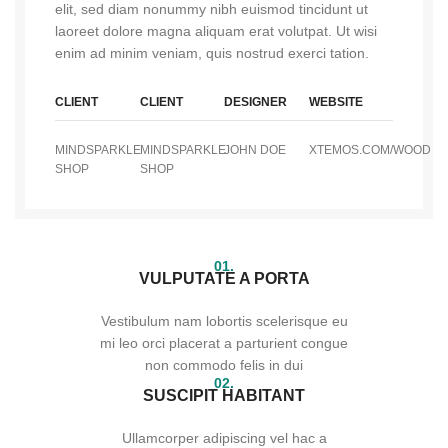
elit, sed diam nonummy nibh euismod tincidunt ut
laoreet dolore magna aliquam erat volutpat. Ut wisi
enim ad minim veniam, quis nostrud exerci tation.
CLIENT
CLIENT
DESIGNER
WEBSITE
MINDSPARKLE
MINDSPARKLE
JOHN DOE
XTEMOS.COM/WOOD
SHOP
SHOP
01.
VULPUTATE A PORTA
Vestibulum nam lobortis scelerisque eu
mi leo orci placerat a parturient congue
non commodo felis in dui
02.
SUSCIPIT HABITANT
Ullamcorper adipiscing vel hac a