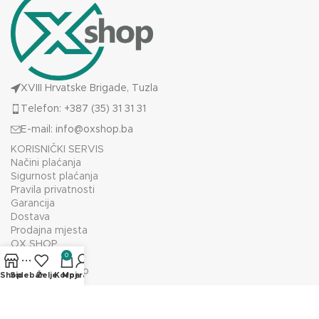
XVIII Hrvatske Brigade, Tuzla
Telefon: +387 (35) 31 31 31
E-mail:
info@oxshop.ba
KORISNIČKI SERVIS
Načini plaćanja
Sigurnost plaćanja
Pravila privatnosti
Garancija
Dostava
Prodajna mjesta
OX SHOP
0
O nama
Prodajno mjesto
Shop
Sidebar
Želje
Korpa
Moj račun
Kontakt