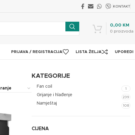
KONTAKT
0,00
KM
0
proizvoda
PRIJAVA / REGISTRACIJA
LISTA ŽELJA
UPOREDI
KATEGORIJE
Fan coil
1
Grijanje i hlađenje
239
Namještaj
108
CIJENA