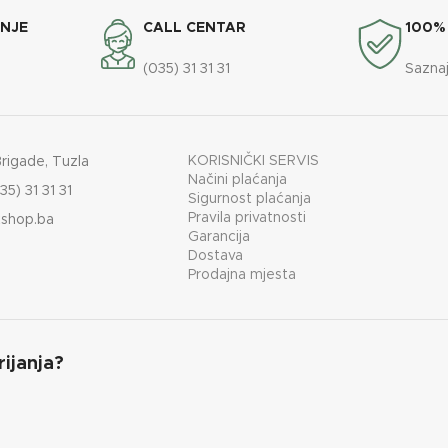
ANJE
CALL CENTAR
100%
(035) 31 31 31
Saznaj
KORISNIČKI SERVIS
Brigade, Tuzla
Načini plaćanja
35) 31 31 31
Sigurnost plaćanja
Pravila privatnosti
shop.ba
Garancija
Dostava
Prodajna mjesta
rijanja?