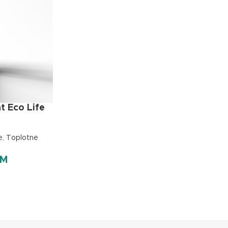
t Eco Life
e
,
Toplotne
KM