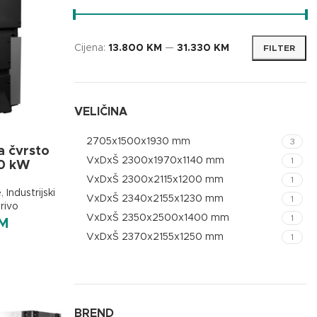
Cijena:
13.800 KM
—
31.330 KM
FILTER
VELIČINA
2705x1500x1930 mm
3
a čvrsto
VxDxŠ 2300x1970x1140 mm
1
00 kW
VxDxŠ 2300x2115x1200 mm
1
e
,
Industrijski
VxDxŠ 2340x2155x1230 mm
1
rivo
VxDxŠ 2350x2500x1400 mm
1
M
VxDxŠ 2370x2155x1250 mm
1
BREND