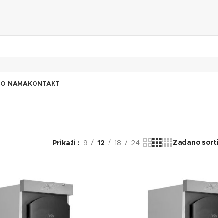
I
O NAMA
KONTAKT
Prikaži
9
12
18
24