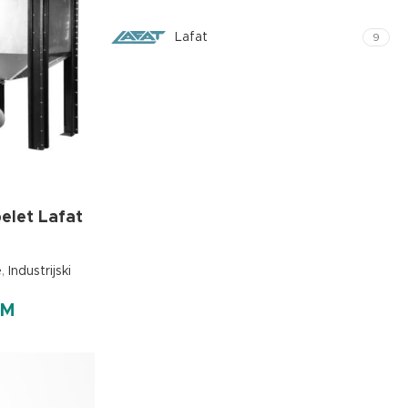
Lafat
9
pelet Lafat
e
,
Industrijski
KM