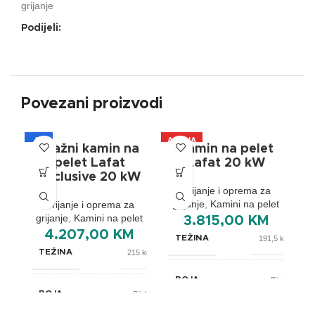
grijanje
Podijeli:
Povezani proizvodi
A+
AKCIJA
A
Etažni kamin na
Kamin na pelet
A+
pelet Lafat
Lafat 20 kW
Exclusive 20 kW
Grijanje i oprema za
grijanje
,
Kamini na pelet
Grijanje i oprema za
grijanje
,
Kamini na pelet
3.815,00
KM
4.207,00
KM
TEŽINA
191,5 kg
TEŽINA
215 kg
BOJA
Bijela
BOJA
Bijela