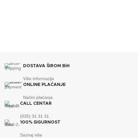
BREND
Lafat
g
BREND
Lafat
565x720x1035
DIMENZIJE
mm
610x670x1110
DIMENZIJE
mm
ENERGETSKA EFIKASNOST
A
ENERGETSKA EFIKASNOST
A+
30
KAPACITET SPREMNIKA
DOSTAVA ŠIROM BiH
kg
35
KAPACITET SPREMNIKA
kg
Više informacija
ONLINE PLAĆANJE
Načini plaćanja
CALL CENTAR
(035) 31 31 31
100% SIGURNOST
Saznaj više