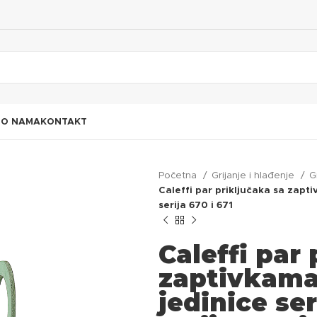
I
O NAMA
KONTAKT
Početna
Grijanje i hlađenje
G
Caleffi par priključaka sa zapti
serija 670 i 671
Caleffi par
zaptivkama 
jedinice ser