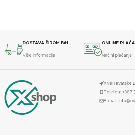
BOJA
BOJA
Crvena
BREND
BREND
Lafat
DOSTAVA ŠIROM BiH
ONLINE PLAĆ
DIMENZIJE
450x510x1000 mm
Više informacija
Načini plaćanja
ENERGETSKA EFIKASNOST
A+
XVIII Hrvatske 
TEŽINA
75 kg
Telefon: +387 (
E-mail:
info@ox
KAPACITET SPREMNIKA
15 kg