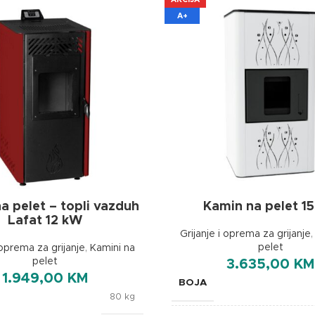
A+
a pelet – topli vazduh
Kamin na pelet 1
Lafat 12 kW
Grijanje i oprema za grijanje
pelet
 oprema za grijanje
,
Kamini na
pelet
3.635,00
KM
1.949,00
KM
BOJA
80 kg