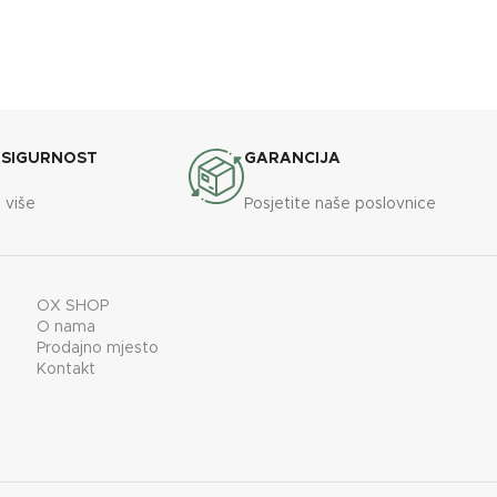
BOJA
Lafat
Bijela
BREND
0x1035 mm
Lafat
DIMENZIJE
A+
565x735x1160 mm
 SIGURNOST
GARANCIJA
 više
Posjetite naše poslovnice
ENERGETSKA EFIKASNOST
30 kg
A+
KAPACITET SPREMNIKA
45 kg
OX SHOP
O nama
Prodajno mjesto
Kontakt