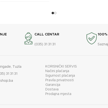
BREND
Crvena
DIMENZIJE
565x72
Lafat
ENERGETSKA EFIKASNOST
ANJE
CALL CENTAR
100%
(035) 31 31 31
Saznaj
KAPACITET SPREMNIKA
KORISNIČKI SERVIS
Brigade, Tuzla
Načini plaćanja
35) 31 31 31
Sigurnost plaćanja
Pravila privatnosti
shop.ba
Garancija
Dostava
Prodajna mjesta