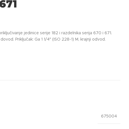
 671
iključivanje jedinice serije 182 i razdelnika serija 670 i 671.
 dovod. Priključak: Ga 1 1/4″ (ISO 228-1) M, krajnji odvod.
675004