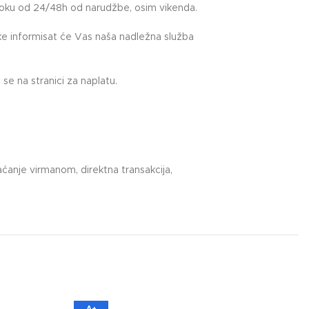
roku od 24/48h od narudžbe, osim vikenda.
uke informisat će Vas naša nadležna služba
.
se na stranici za naplatu.
ćanje virmanom, direktna transakcija,
A+