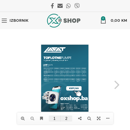
0
IZBORNIK
0,00
KM