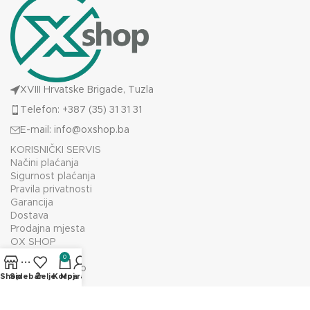
XVIII Hrvatske Brigade, Tuzla
Telefon: +387 (35) 31 31 31
E-mail:
info@oxshop.ba
KORISNIČKI SERVIS
Načini plaćanja
Sigurnost plaćanja
Pravila privatnosti
Garancija
Dostava
Prodajna mjesta
OX SHOP
O nama
0
Prodajno mjesto
Shop
Sidebar
Želje
Korpa
Moj račun
Kontakt