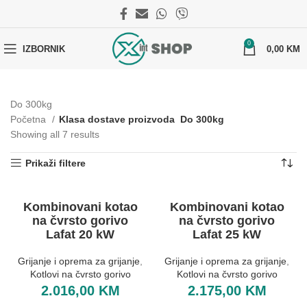
0
IZBORNIK
0,00
KM
Do 300kg
Početna
Klasa dostave proizvoda
Do 300kg
Showing all 7 results
Prikaži filtere
Kombinovani kotao
Kombinovani kotao
na čvrsto gorivo
na čvrsto gorivo
Lafat 20 kW
Lafat 25 kW
Grijanje i oprema za grijanje
,
Grijanje i oprema za grijanje
,
Kotlovi na čvrsto gorivo
Kotlovi na čvrsto gorivo
2.016,00
KM
2.175,00
KM