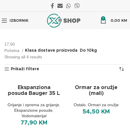
0
IZBORNIK
0,00
KM
17,50
Početna
Klasa dostave proizvoda
Do 10kg
Showing all 4 results
Prikaži filtere
Ekspanziona
Ormar za oružje
posuda Bauger 35 L
(mali)
Grijanje i oprema za grijanje
,
Ostalo
,
Ormari za oružje
Ekspanzione posude
,
54,50
KM
Vodomaterijal
77,90
KM