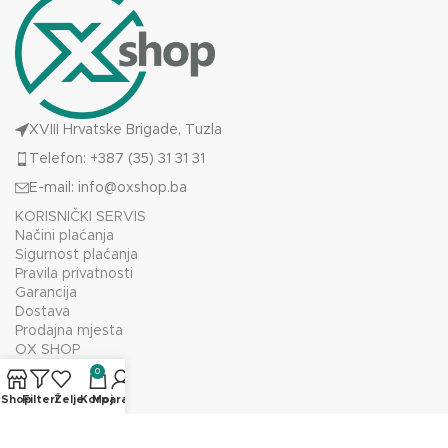
XVIII Hrvatske Brigade, Tuzla
Telefon: +387 (35) 31 31 31
E-mail:
info@oxshop.ba
KORISNIČKI SERVIS
Načini plaćanja
Sigurnost plaćanja
Pravila privatnosti
Garancija
Dostava
Prodajna mjesta
OX SHOP
O nama
0
Prodajno mjesto
Shop
Filteri
Želje
Korpa
Moj račun
Kontakt