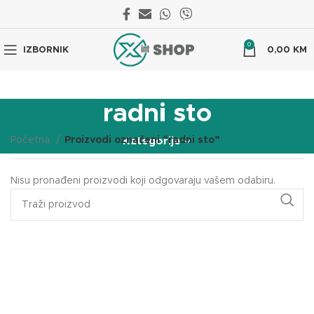
0
IZBORNIK
0,00
KM
radni sto
Početna
Proizvodi označeni “radni sto”
Kategorije
Nisu pronađeni proizvodi koji odgovaraju vašem odabiru.