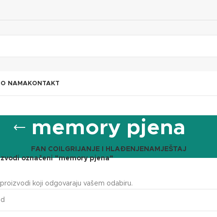
I
O NAMA
KONTAKT
memory pjena
FAN COIL
GRIJANJE I HLAĐENJE
NAMJEŠTAJ
izvodi označeni “memory pjena”
proizvodi koji odgovaraju vašem odabiru.