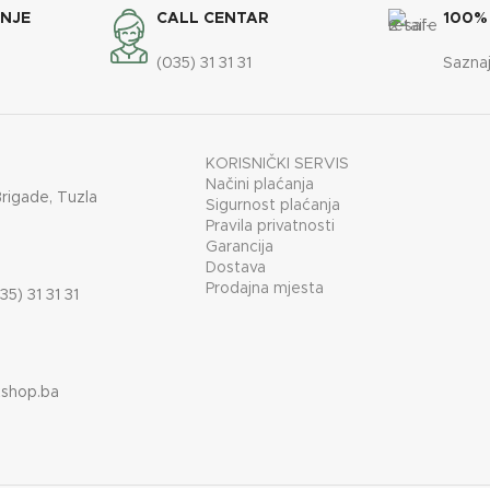
ANJE
CALL CENTAR
100%
(035) 31 31 31
Saznaj
KORISNIČKI SERVIS
Načini plaćanja
Brigade, Tuzla
Sigurnost plaćanja
Pravila privatnosti
Garancija
Dostava
Prodajna mjesta
35) 31 31 31
shop.ba