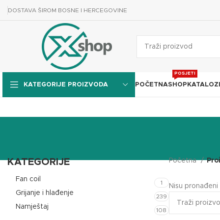
DOSTAVA ŠIROM BOSNE I HERCEGOVINE
POSJETI
POČETNA
SHOP
KATALOZ
KATEGORIJE PROIZVODA
KATEGORIJE
Početna
Pro
Fan coil
1
Nisu pronađeni 
Grijanje i hlađenje
239
Namještaj
108