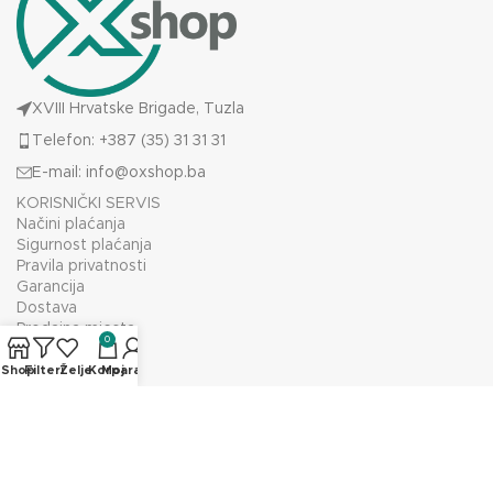
XVIII Hrvatske Brigade, Tuzla
Telefon: +387 (35) 31 31 31
E-mail:
info@oxshop.ba
KORISNIČKI SERVIS
Načini plaćanja
Sigurnost plaćanja
Pravila privatnosti
Garancija
Dostava
Prodajna mjesta
0
OX SHOP
O nama
Shop
Filteri
Želje
Korpa
Moj račun
Prodajno mjesto
Kontakt