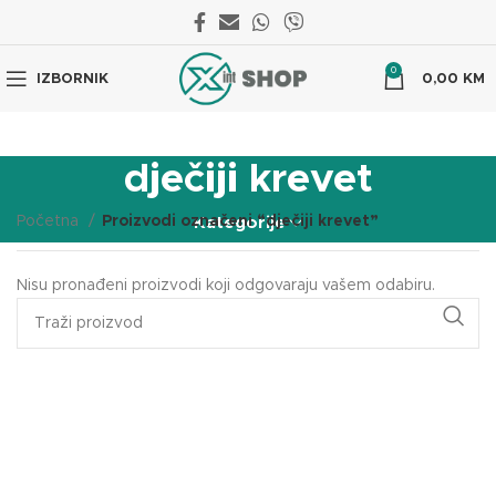
0
IZBORNIK
0,00
KM
dječiji krevet
Početna
Proizvodi označeni “dječiji krevet”
Kategorije
Nisu pronađeni proizvodi koji odgovaraju vašem odabiru.